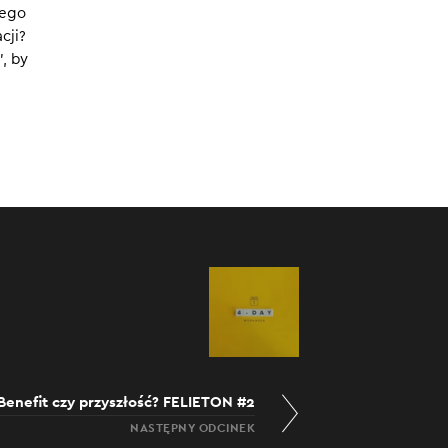
łego
cji?
, by
Benefit czy przyszłość? FELIETON #2
NASTĘPNY ODCINEK