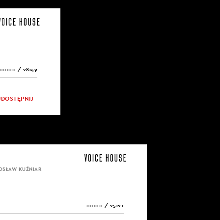
00:00
/
28:49
UDOSTĘPNIJ
OSŁAW KUŹNIAR
00:00
/
25:21