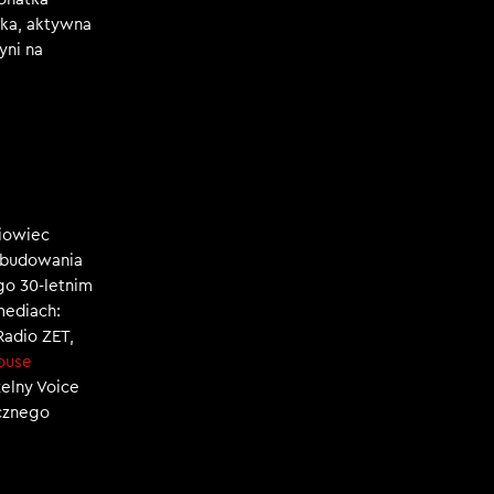
rka, aktywna
yni na
niowiec
, budowania
ego 30-letnim
mediach:
 Radio ZET,
ouse
zelny Voice
ecznego