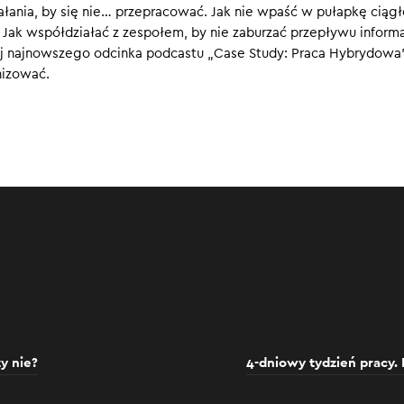
łania, by się nie… przepracować. Jak nie wpaść w pułapkę ciąg
Jak współdziałać z zespołem, by nie zaburzać przepływu informa
chaj najnowszego odcinka podcastu „Case Study: Praca Hybrydowa”
nizować.
y nie?
4-dniowy tydzień pracy. 