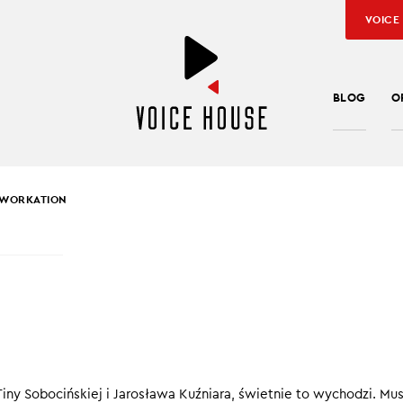
VOICE
BLOG
O
WORKATION
 SOBOCIŃSKA
,
JAROSŁAW KUŹNIAR
KATION
 jak bajka: człowiek siedzi pod palmą z laptopem na kolanach, a
i morze. Czy da się połączyć te dwie rzeczywistości – służbową 
ny Sobocińskiej i Jarosława Kuźniara, świetnie to wychodzi. Mus
0