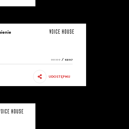
pienie
00:00
/
23:27
UDOSTĘPNIJ