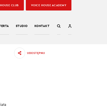
 HOUSE CLUB
VOICE HOUSE ACADEMY
FERTA
STUDIO
KONTAKT
UDOSTĘPNIJ
 przed
i
03.06.2022
iała
0:00
/
29:12