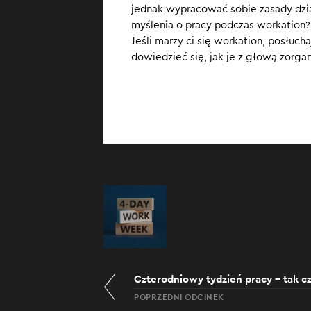
jednak wypracować sobie zasady dzia
myślenia o pracy podczas workation? 
Jeśli marzy ci się workation, posłu
dowiedzieć się, jak je z głową zorga
Czterodniowy tydzień pracy – tak cz
POPRZEDNI ODCINEK