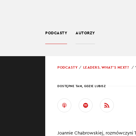
PODCASTY
AUTORZY
BIZNES
POWRÓT
PODCASTY
LEADERS. WHAT’S NEXT?
PROWADZĄCY:
TINA
DOSTĘPNE TAM, GDZIE LUBISZ
WOR
Workation brzmi
sobą ma piasek 
wakacyjną?
Joannie Chabrowskiej, rozmówczyni Ti