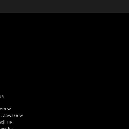
OR
niem w
). Zawsze w
cji HR,
jonatka