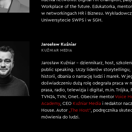
Workplace of the future. Edukatorka, mento
w networkingach HR i Biznesu. Wykładowcz
Uniwersytecie SWPS i w SGH.
Jarosław Kuźniar
KUŹNIAR MEDIA
Jarosław Kuźniar – dziennikarz, host, szkole
public speaking. Uczy liderów storytellingu
historii, dbania o narrację ludzi i marek. W j
doświadczeniu dużą rolę odegrała praca w 
prasa, radio, telewizja i digital, m.in. Trójka,
TVN24, TVN, Onet. Obecnie mentor
Voice H
Academy
, CEO
Kuźniar Media
i redaktor nac
House. Autor
„The Host”
, podręcznika skut
mówienia do ludzi.