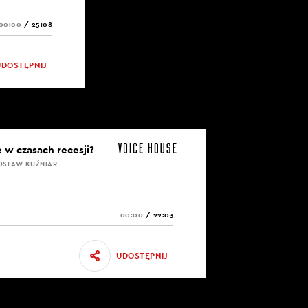
00:00
/
25:08
UDOSTĘPNIJ
 w czasach recesji?
OSŁAW KUŹNIAR
00:00
/
22:03
UDOSTĘPNIJ