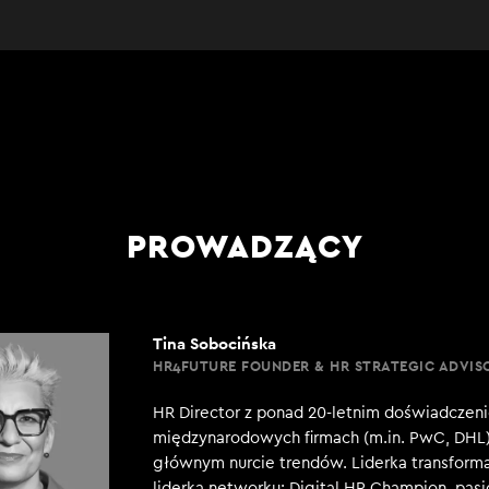
PROWADZĄCY
Tina Sobocińska
HR4FUTURE FOUNDER & HR STRATEGIC ADVIS
HR Director z ponad 20-letnim doświadcze
międzynarodowych firmach (m.in. PwC, DHL
głównym nurcie trendów. Liderka transforma
liderka networku: Digital HR Champion, pas