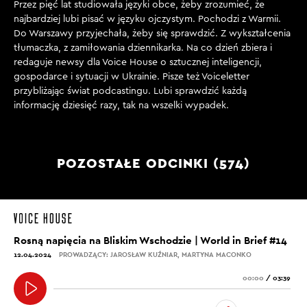
Przez pięć lat studiowała języki obce, żeby zrozumieć, że
najbardziej lubi pisać w języku ojczystym. Pochodzi z Warmii.
Do Warszawy przyjechała, żeby się sprawdzić. Z wykształcenia
tłumaczka, z zamiłowania dziennikarka. Na co dzień zbiera i
redaguje newsy dla Voice House o sztucznej inteligencji,
gospodarce i sytuacji w Ukrainie. Pisze też Voiceletter
przybliżając świat podcastingu. Lubi sprawdzić każdą
informację dziesięć razy, tak na wszelki wypadek.
POZOSTAŁE ODCINKI (574)
Rosną napięcia na Bliskim Wschodzie | World in Brief #14
12.04.2024
PROWADZĄCY: JAROSŁAW KUŹNIAR, MARTYNA MACONKO
00:00
/
03:39