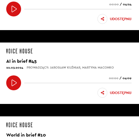
00:00
/
04:24
UDOSTĘPNIJ
AI in brief #45
22.03.2024
PROWADZĄCY: JAROSŁAW KUŹNIAR, MARTYNA MACONKO
00:00
/
04:09
UDOSTĘPNIJ
World in brief #10