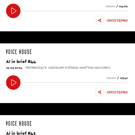
00:00
/
04:09
UDOSTĘPNIJ
AI in brief #44
15.03.2024
PROWADZĄCY: JAROSŁAW KUŹNIAR, MARTYNA MACONKO
00:00
/
03:47
UDOSTĘPNIJ
AI in brief #43