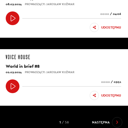
08.03.2024
PROWADZĄCY: JAROSŁAW KUŹNIAR
00:00
/
04:06
UDOSTĘPNIJ
World in brief #8
02.03.2024
PROWADZĄCY: JAROSŁAW KUŹNIAR
00:00
/
03:51
UDOSTĘPNIJ
1
/ 58
NASTĘPNA