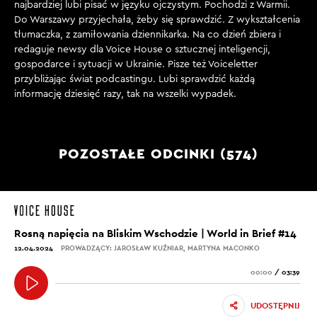
najbardziej lubi pisać w języku ojczystym. Pochodzi z Warmii.
Do Warszawy przyjechała, żeby się sprawdzić. Z wykształcenia
tłumaczka, z zamiłowania dziennikarka. Na co dzień zbiera i
redaguje newsy dla Voice House o sztucznej inteligencji,
gospodarce i sytuacji w Ukrainie. Pisze też Voiceletter
przybliżając świat podcastingu. Lubi sprawdzić każdą
informację dziesięć razy, tak na wszelki wypadek.
POZOSTAŁE ODCINKI (574)
Rosną napięcia na Bliskim Wschodzie | World in Brief #14
12.04.2024
PROWADZĄCY: JAROSŁAW KUŹNIAR, MARTYNA MACONKO
00:00
/
03:39
UDOSTĘPNIJ