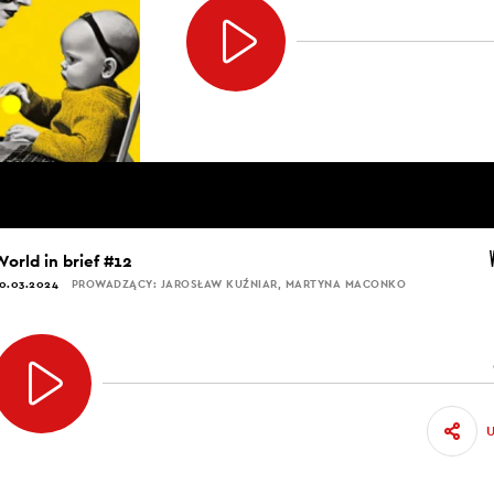
World in brief #12
0.03.2024
PROWADZĄCY: JAROSŁAW KUŹNIAR, MARTYNA MACONKO