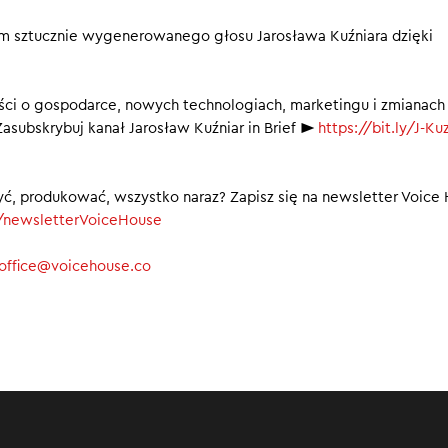
e wielką mobilizację żołnierzy
 sztucznie wygenerowanego głosu Jarosława Kuźniara dzięki
00
ci o gospodarce, nowych technologiach, marketingu i zmianach
asubskrybuj kanał Jarosław Kuźniar in Brief ►
https://bit.ly/J-Kuz
yć, produkować, wszystko naraz? Zapisz się na newsletter Voice
ly/newsletterVoiceHouse
office@voicehouse.co