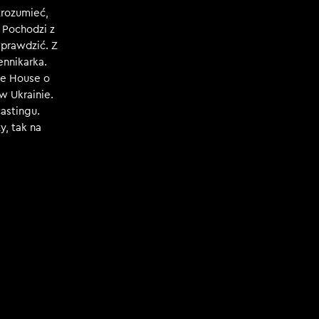
zrozumieć,
. Pochodzi z
sprawdzić. Z
ennikarka.
ce House o
 w Ukrainie.
castingu.
y, tak na