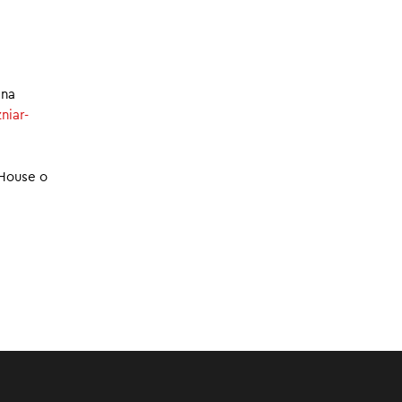
06.04.2024
:00
/
04:18
 na
niar-
 House o