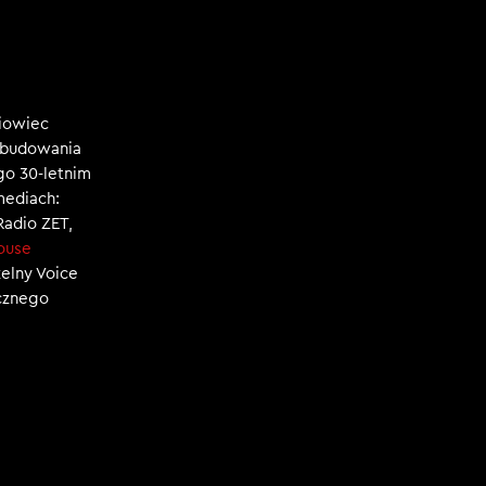
niowiec
, budowania
ego 30-letnim
mediach:
 Radio ZET,
ouse
zelny Voice
ecznego