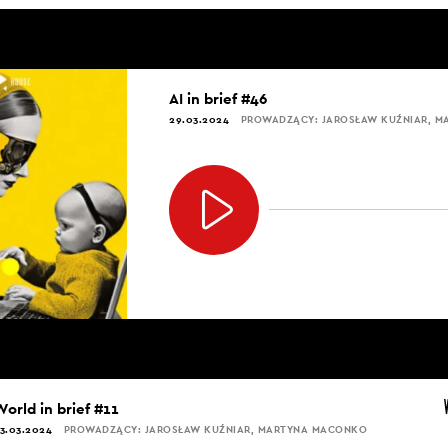
AI in brief #46
29.03.2024
PROWADZĄCY: JAROSŁAW KUŹNIAR, 
orld in brief #11
3.03.2024
PROWADZĄCY: JAROSŁAW KUŹNIAR, MARTYNA MACONKO