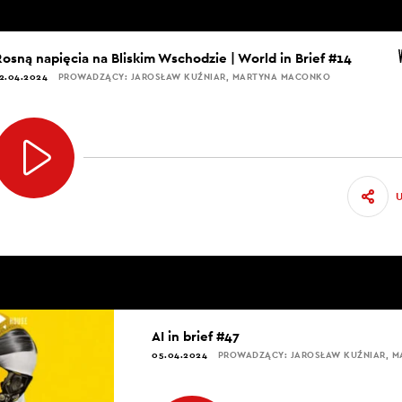
Rosną napięcia na Bliskim Wschodzie | World in Brief #14
2.04.2024
PROWADZĄCY: JAROSŁAW KUŹNIAR, MARTYNA MACONKO
AI in brief #47
05.04.2024
PROWADZĄCY: JAROSŁAW KUŹNIAR, 