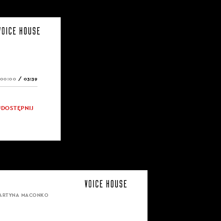
00:00
/
03:39
UDOSTĘPNIJ
MARTYNA MACONKO