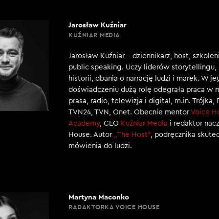
Jarosław Kuźniar
KUŹNIAR MEDIA
Jarosław Kuźniar – dziennikarz, host, szkole
public speaking. Uczy liderów storytellingu
historii, dbania o narrację ludzi i marek. W j
doświadczeniu dużą rolę odegrała praca w 
prasa, radio, telewizja i digital, m.in. Trójka,
TVN24, TVN, Onet. Obecnie mentor
Voice H
Academy
, CEO
Kuźniar Media
i redaktor nac
House. Autor
„The Host”
, podręcznika skut
mówienia do ludzi.
Martyna Maconko
RADAKTORKA VOICE HOUSE