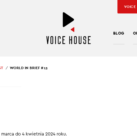
VOICE
BLOG
O
ST
WORLD IN BRIEF #13
SŁAW KUŹNIAR
,
MARTYNA MACONKO
D IN BRIEF #13
cinku World in brief:
e trzęsienie ziemi od 25 lat na Tajwanie
marca do 4 kwietnia 2024 roku.
wy plan na wspieranie Ukrainy