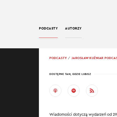
PODCASTY
AUTORZY
SPOŁECZEŃSTWO
POWRÓT
PODCASTY
JAROSŁAW KUŹNIAR PODCA
PROWADZĄCY:
JARO
DOSTĘPNE TAM, GDZIE LUBISZ
WORL
W najnowszym od
najsilniejsz
Wiadomości dotyczą wydarzeń od 29 
NATO ma no