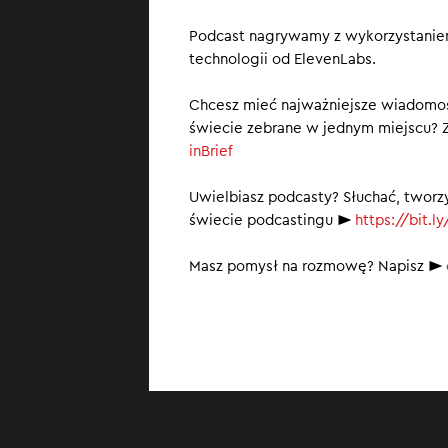
Rosja planuj
Podcast nagrywamy z wykorzystaniem
technologii od ElevenLabs.
Chcesz mieć najważniejsze wiadomoś
świecie zebrane w jednym miejscu? Z
inBrief
Uwielbiasz podcasty? Słuchać, tworz
świecie podcastingu ►
https://bit.
Masz pomysł na rozmowę? Napisz ►