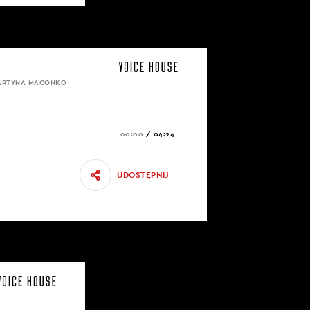
MARTYNA MACONKO
00:00
/
04:24
UDOSTĘPNIJ