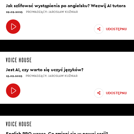
Jak szlifować wystąpienia po angielsku? Wezwij AI tutora
29.09.2025
PROWADZĄCY: JAROSŁAW KUŹNIAR
UDOSTĘPNIJ
Jest AI, czy warto się uczyć języków?
15.09.2025
PROWADZĄCY: JAROSŁAW KUŹNIAR
UDOSTĘPNIJ
English PRO wraca. Co zmieni się w nowej serii?