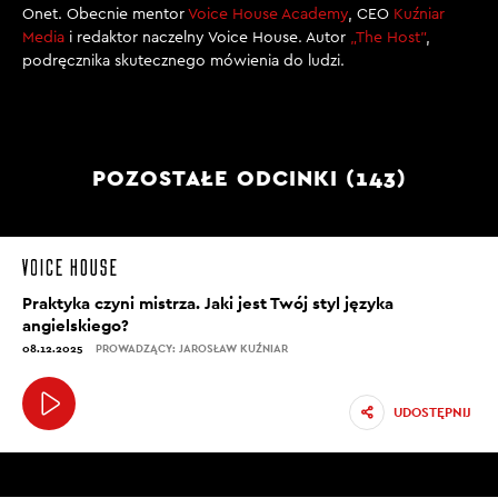
Onet. Obecnie mentor
Voice House Academy
, CEO
Kuźniar
Media
i redaktor naczelny Voice House. Autor
„The Host”
,
podręcznika skutecznego mówienia do ludzi.
POZOSTAŁE ODCINKI (143)
Praktyka czyni mistrza. Jaki jest Twój styl języka
angielskiego?
08.12.2025
PROWADZĄCY: JAROSŁAW KUŹNIAR
UDOSTĘPNIJ