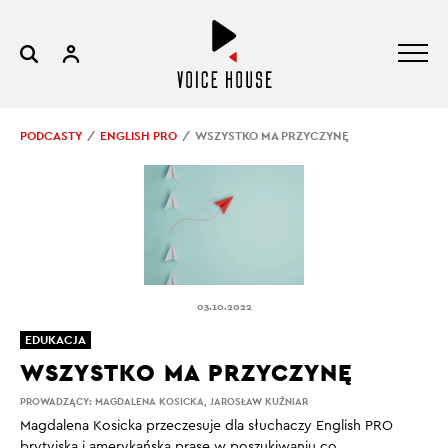
PODCASTY
ENGLISH PRO
WSZYSTKO MA PRZYCZYNĘ
03.10.2022
EDUKACJA
WSZYSTKO MA PRZYCZYNĘ
PROWADZĄCY:
MAGDALENA KOSICKA
,
JAROSŁAW KUŹNIAR
Magdalena Kosicka przeczesuje dla słuchaczy English PRO
brytyjską i amerykańską prasę w poszukiwaniu co