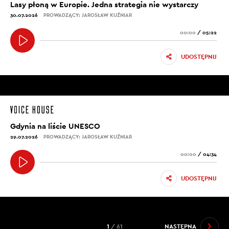
Lasy płoną w Europie. Jedna strategia nie wystarczy
30.07.2026
PROWADZĄCY: JAROSŁAW KUŹNIAR
00:00
/
05:22
UDOSTĘPNIJ
Gdynia na liście UNESCO
29.07.2026
PROWADZĄCY: JAROSŁAW KUŹNIAR
00:00
/
04:34
UDOSTĘPNIJ
1
/ 61
NASTĘPNA