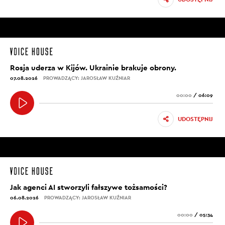
Rosja uderza w Kijów. Ukrainie brakuje obrony.
07.08.2026
PROWADZĄCY: JAROSŁAW KUŹNIAR
00:00
/
06:09
UDOSTĘPNIJ
Jak agenci AI stworzyli fałszywe tożsamości?
06.08.2026
PROWADZĄCY: JAROSŁAW KUŹNIAR
00:00
/
05:34