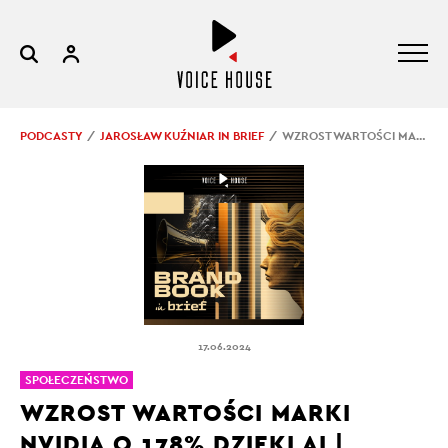
PODCASTY
JAROSŁAW KUŹNIAR IN BRIEF
WZROST WARTOŚCI MARKI NVIDIA O 178% DZIĘKI AI | BRANDBOOK IN BRIEF #36
17.06.2024
SPOŁECZEŃSTWO
WZROST WARTOŚCI MARKI
NVIDIA O 178% DZIĘKI AI |