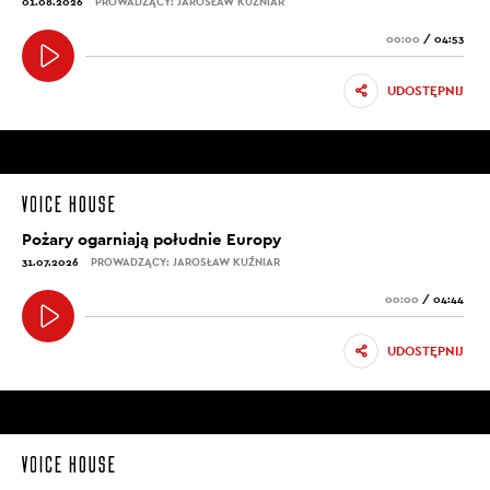
01.08.2026
PROWADZĄCY: JAROSŁAW KUŹNIAR
00:00
/
04:53
UDOSTĘPNIJ
Pożary ogarniają południe Europy
31.07.2026
PROWADZĄCY: JAROSŁAW KUŹNIAR
00:00
/
04:44
UDOSTĘPNIJ