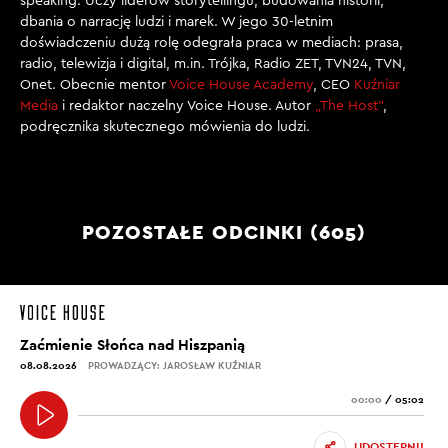
speaking. Uczy liderów storytellingu, budowania historii,
dbania o narrację ludzi i marek. W jego 30-letnim
doświadczeniu dużą rolę odegrała praca w mediach: prasa,
radio, telewizja i digital, m.in. Trójka, Radio ZET, TVN24, TVN,
Onet. Obecnie mentor
Voice House Academy
, CEO
Kuźniar
Media
i redaktor naczelny Voice House. Autor
„The Host”
,
podręcznika skutecznego mówienia do ludzi.
POZOSTAŁE ODCINKI (605)
Zaćmienie Słońca nad Hiszpanią
08.08.2026
PROWADZĄCY: JAROSŁAW KUŹNIAR
00:00
/
05:02
UDOSTĘPNIJ