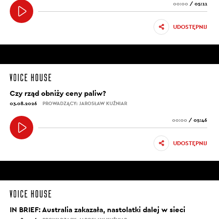
00:00
/
05:11
UDOSTĘPNIJ
Czy rząd obniży ceny paliw?
03.08.2026
PROWADZĄCY: JAROSŁAW KUŹNIAR
00:00
/
05:46
UDOSTĘPNIJ
IN BRIEF: Australia zakazała, nastolatki dalej w sieci