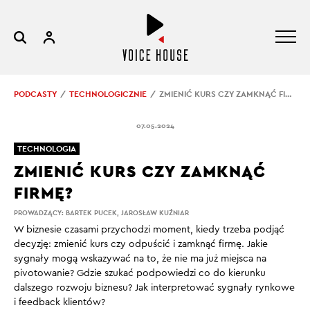
PODCASTY
TECHNOLOGICZNIE
ZMIENIĆ KURS CZY ZAMKNĄĆ FIRMĘ?
07.05.2024
TECHNOLOGIA
ZMIENIĆ KURS CZY ZAMKNĄĆ
FIRMĘ?
PROWADZĄCY:
BARTEK PUCEK
,
JAROSŁAW KUŹNIAR
W biznesie czasami przychodzi moment, kiedy trzeba podjąć
decyzję: zmienić kurs czy odpuścić i zamknąć firmę. Jakie
sygnały mogą wskazywać na to, że nie ma już miejsca na
pivotowanie? Gdzie szukać podpowiedzi co do kierunku
dalszego rozwoju biznesu? Jak interpretować sygnały rynkowe
i feedback klientów?