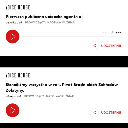
Pierwsza publiczna ucieczka agenta AI
04.08.2026
PROWADZĄCY: JAROSŁAW KUŹNIAR
00:00
/
13:41
UDOSTĘPNIJ
Straciliśmy wszystko w rok. Pivot Brodnickich Zakładów
Żelatyny.
28.07.2026
PROWADZĄCY: JAROSŁAW KUŹNIAR
UDOSTĘPNIJ