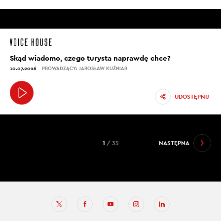
Skąd wiadomo, czego turysta naprawdę chce?
10.07.2026
PROWADZĄCY: JAROSŁAW KUŹNIAR
UDOSTĘPNIJ
1
/ 35
NASTĘPNA