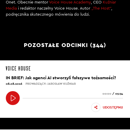
Onet. Obecnie mentor
Voice House Academy
, CEO
Kuźniar
Media
i redaktor naczelny Voice House. Autor
„The Host”
,
podręcznika skutecznego mówienia do ludzi.
POZOSTAŁE ODCINKI (344)
IN BRIEF: Jak agenci AI stworzyli fałszywe tożsamości?
08.08.2026
PROWADZĄCY: JAROSŁAW KUŹNIAR
00:00
/
05:34
UDOSTĘPNIJ