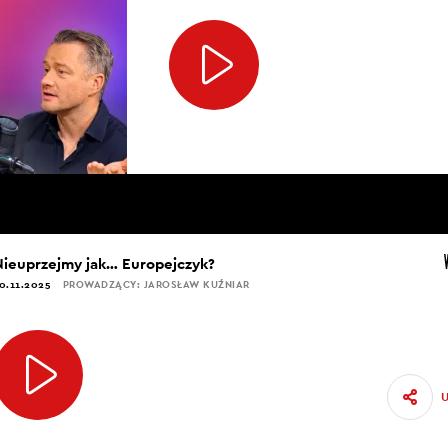
Nieuprzejmy jak… Europejczyk?
0.11.2025
PROWADZĄCY: JAROSŁAW KUŹNIAR