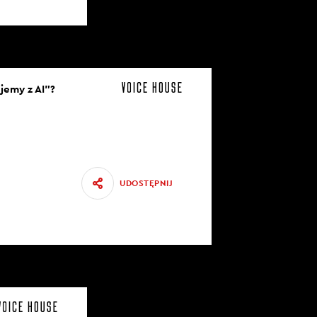
jemy z AI”?
UDOSTĘPNIJ