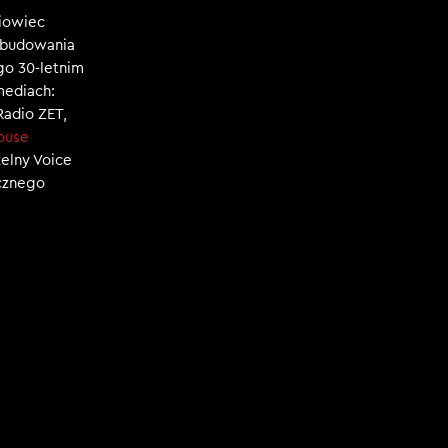
niowiec
, budowania
ego 30-letnim
mediach:
 Radio ZET,
ouse
zelny Voice
ecznego