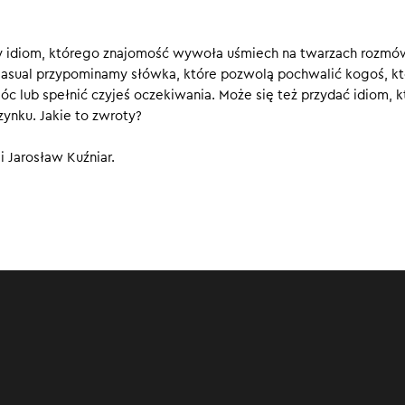
ogą przydać się w podróży.
00
y idiom, którego znajomość wywoła uśmiech na twarzach rozm
Casual przypominamy słówka, które pozwolą pochwalić kogoś, kt
 lub spełnić czyjeś oczekiwania. Może się też przydać idiom, k
zynku. Jakie to zwroty?
 Jarosław Kuźniar.