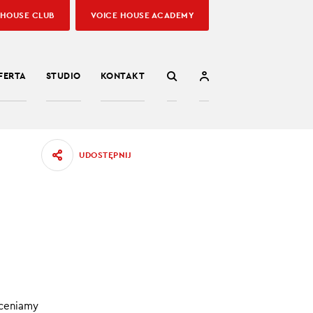
 HOUSE CLUB
VOICE HOUSE ACADEMY
FERTA
STUDIO
KONTAKT
UDOSTĘPNIJ
03.07.2023
dy, ale
oceniamy
na