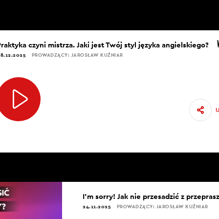
raktyka czyni mistrza. Jaki jest Twój styl języka angielskiego?
8.12.2025
PROWADZĄCY: JAROSŁAW KUŹNIAR
I’m sorry! Jak nie przesadzić z przepra
24.11.2025
PROWADZĄCY: JAROSŁAW KUŹNIAR