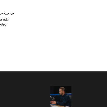
:00
/
10:48
ówców. W
o robi
tóry