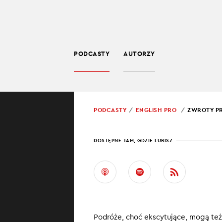
PODCASTY
AUTORZY
EDUKACJA
POWRÓT
PODCASTY
ENGLISH PRO
ZWROTY PR
PROWADZĄCY:
JARO
DOSTĘPNE TAM, GDZIE LUBISZ
ZWRO
PODC
Poznawanie nowy
Podróże, choć ekscytujące, mogą też
także komunikac