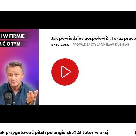
Jak powiedzieć zespołowi: „Teraz pracu
27.10.2025
PROWADZĄCY: JAROSŁAW KUŹNIAR
Jak przygotować pitch po angielsku? AI tutor w akcji