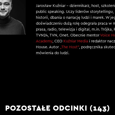
Jarosław Kuźniar – dziennikarz, host, szkole
public speaking. Uczy liderów storytellingu
historii, dbania o narrację ludzi i marek. W j
doświadczeniu dużą rolę odegrała praca w 
prasa, radio, telewizja i digital, m.in. Trójka,
TVN24, TVN, Onet. Obecnie mentor
Voice H
Academy
, CEO
Kuźniar Media
i redaktor nac
House. Autor
„The Host”
, podręcznika skut
mówienia do ludzi.
POZOSTAŁE ODCINKI (143)