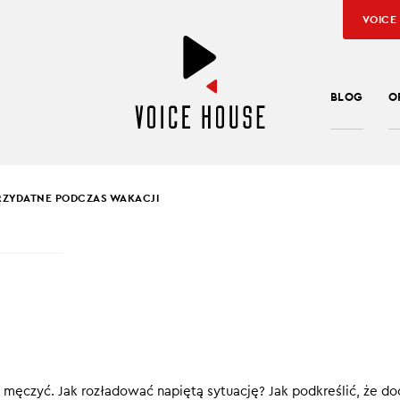
VOICE
BLOG
O
ZYDATNE PODCZAS WAKACJI
SŁAW KUŹNIAR
TY PRZYDATNE
ZAS WAKACJI
ch kultur i miejsc to nie tylko podziwianie zabytków czy przyro
 męczyć. Jak rozładować napiętą sytuację? Jak podkreślić, że d
ja i wzajemne zrozumienie. W letniej odsłonie English PRO czas 