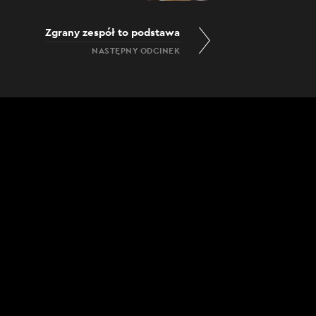
Zgrany zespół to podstawa
NASTĘPNY ODCINEK