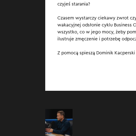
czyjeś starania?
słówka, które m
Czasem wystarczy ciekawy zwrot cz
wakacyjnej odsłonie cyklu Business 
wszystko, co w jego mocy, żeby pomóc
ilustruje zmęczenie i potrzebę odpoc
Z pomocą spieszą Dominik Kacperski i