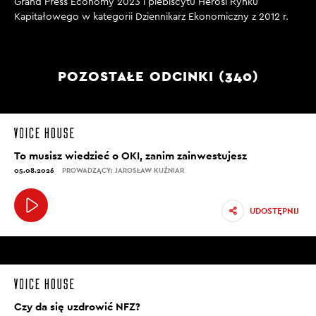
Grand Press Economy 2023 i plebiscytu Herosi Rynku
Kapitałowego w kategorii Dziennikarz Ekonomiczny z 2012 r.
POZOSTAŁE ODCINKI (340)
To musisz wiedzieć o OKI, zanim zainwestujesz
05.08.2026
PROWADZĄCY: JAROSŁAW KUŹNIAR
UDOSTĘPNIJ
Czy da się uzdrowić NFZ?