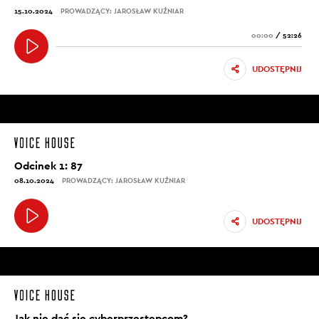
15.10.2024
PROWADZĄCY: JAROSŁAW KUŹNIAR
00:00
/
52:26
UDOSTĘPNIJ
Odcinek 1: 87
08.10.2024
PROWADZĄCY: JAROSŁAW KUŹNIAR
UDOSTĘPNIJ
Jak nie dać się cyberprzestępcom?