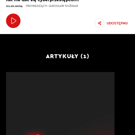
01.10.2024
PROWADZĄCY: JAROSŁAW KUŹNIAR
UDOSTĘPNIJ
ARTYKUŁY (1)