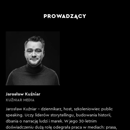
PROWADZĄCY
Jarosław Kuźniar
KUŹNIAR MEDIA
Jarosław Kuźniar – dziennikarz, host, szkoleniowiec public
speaking. Uczy liderów storytellingu, budowania historii,
dbania o narrację ludzi i marek. W jego 30-letnim
doświadczeniu dużą rolę odegrała praca w mediach: prasa,