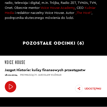
radio, telewizja i digital, m.in. Trójka, Radio ZET, TVN24, TVN,
Onet. Obecnie mentor
Voice House Academy
, CEO
Kuźniar
Media
i redaktor naczelny Voice House. Autor
„The Host”
,
podręcznika skutecznego mówienia do ludzi.
POZOSTAŁE ODCINKI (6)
Jazgot Historie: kulisy finansowych przestępstw
18.12.2024
PROWADZĄCY: JAROSŁAW KUŹNIAR
UDOSTĘPNIJ