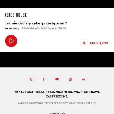
Jak nie dać się cyberprzestępcom?
01.10.2024
PROWADZĄCY: JAROSŁAW KUŹNIAR
UDOSTĘPNIJ
©2024 VOICE HOUSE BY KUŹNIAR MEDIA. WSZELKIE PRAWA
ZASTRZEŻONE.
ZAKAZ KOPIOWANIA TREŚCI BEZ ZGODY WŁAŚCICIELA STRONY.
POWERED BY