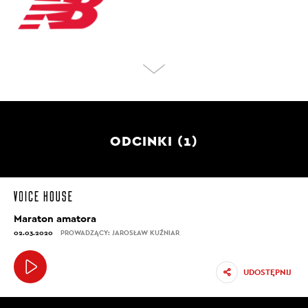
ODCINKI (1)
Maraton amatora
02.03.2020
PROWADZĄCY: JAROSŁAW KUŹNIAR
UDOSTĘPNIJ