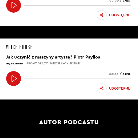
00:00
/
37:25
UDOSTĘPNIJ
Jak uczynić z maszyny artystę? Piotr Psyllos
24.12.2020
PROWADZĄCY: JAROSŁAW KUŹNIAR
00:00
/
42:32
UDOSTĘPNIJ
AUTOR PODCASTU