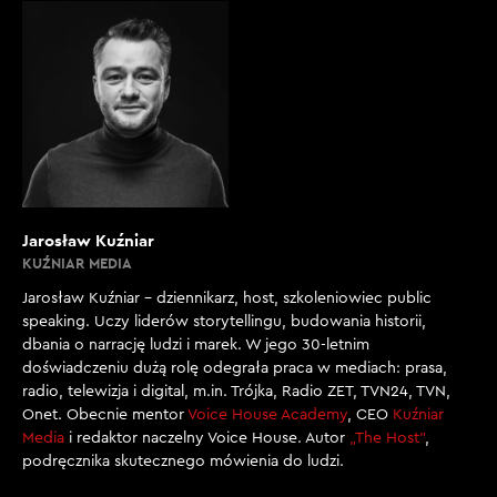
Jarosław Kuźniar
KUŹNIAR MEDIA
Jarosław Kuźniar – dziennikarz, host, szkoleniowiec public
speaking. Uczy liderów storytellingu, budowania historii,
dbania o narrację ludzi i marek. W jego 30-letnim
doświadczeniu dużą rolę odegrała praca w mediach: prasa,
radio, telewizja i digital, m.in. Trójka, Radio ZET, TVN24, TVN,
Onet. Obecnie mentor
Voice House Academy
, CEO
Kuźniar
Media
i redaktor naczelny Voice House. Autor
„The Host”
,
podręcznika skutecznego mówienia do ludzi.