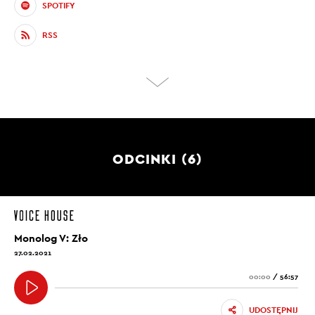
SPOTIFY
RSS
ODCINKI (6)
Monolog V: Zło
27.02.2021
00:00
/
56:57
UDOSTĘPNIJ