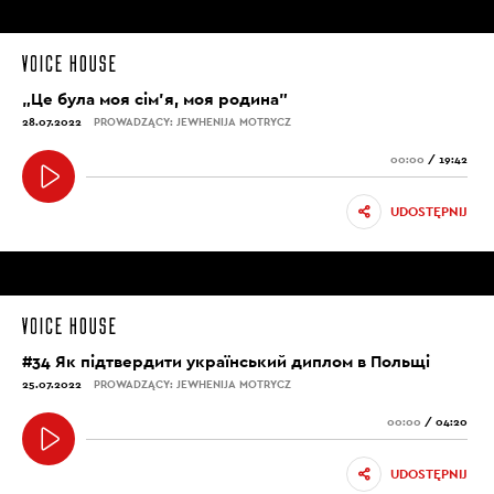
„Це була моя сім’я, моя родина”
28.07.2022
PROWADZĄCY: JEWHENIJA MOTRYCZ
00:00
/
19:42
UDOSTĘPNIJ
#34 Як підтвердити український диплом в Польщі
25.07.2022
PROWADZĄCY: JEWHENIJA MOTRYCZ
00:00
/
04:20
UDOSTĘPNIJ