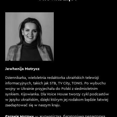
Jewhenija Motrycz
Dziennikarka, wieloletnia redaktorka ukraińskich telewizji
informacyjnych, takich jak STB, TV City, TONIS. Po wybuchu
wojny w Ukrainie przyjechała do Polski z siedmioletnim
synkiem. Kijowianka. Dla Voice House tworzy cykl podcastów
w języku ukraińskim, dzięki którym jej rodakom będzie łatwiej
zaadaptować się w naszym kraju.
Євгенія Мотрич
— журналістка, багаторічна редакторка