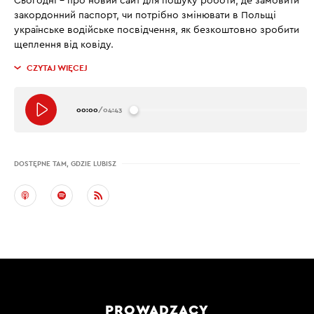
Сьогодні – про новий сайт для пошуку роботи, де замовити
закордонний паспорт, чи потрібно змінювати в Польщі
українське водійське посвідчення, як безкоштовно зробити
щеплення від ковіду.
CZYTAJ WIĘCEJ
00:00
/
04:43
DOSTĘPNE TAM, GDZIE LUBISZ
PROWADZĄCY