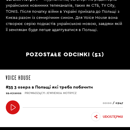
українських новинних телеканалів, таких як СТБ, TV City,
TONIS. Після початку війни в Україні приїхала до Польщі з
Києва разом із семирічним сином. Для Voice House вона
створює серію подкастів українською мовою, завдяки якій
її землякам буде легше адаптуватися в Польщі.
POZOSTAŁE ODCINKI (51)
#35 3 озера в Польщі які треба побачити
29.07.2022
PROWADZĄCY: JEWHENIJA MOTRYCZ
00:00
/
03:47
UDOSTĘPNIJ