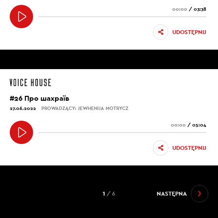
00:00
/
03:38
UDOSTĘPNIJ
#26 Про шахраїв
27.06.2022
PROWADZĄCY: JEWHENIJA MOTRYCZ
00:00
/
05:04
UDOSTĘPNIJ
1
/ 6
NASTĘPNA