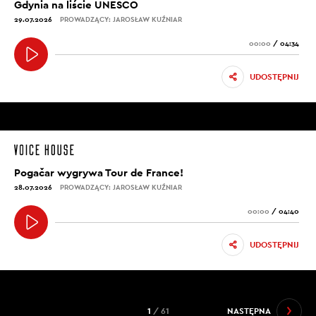
Gdynia na liście UNESCO
29.07.2026
PROWADZĄCY: JAROSŁAW KUŹNIAR
00:00
/
04:34
UDOSTĘPNIJ
Pogačar wygrywa Tour de France!
28.07.2026
PROWADZĄCY: JAROSŁAW KUŹNIAR
00:00
/
04:40
UDOSTĘPNIJ
1
/ 61
NASTĘPNA