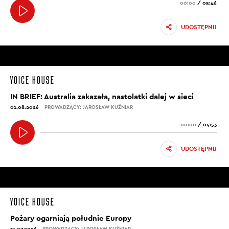
00:00
/
05:46
UDOSTĘPNIJ
IN BRIEF: Australia zakazała, nastolatki dalej w sieci
01.08.2026
PROWADZĄCY: JAROSŁAW KUŹNIAR
00:00
/
04:53
UDOSTĘPNIJ
Pożary ogarniają południe Europy
31.07.2026
PROWADZĄCY: JAROSŁAW KUŹNIAR