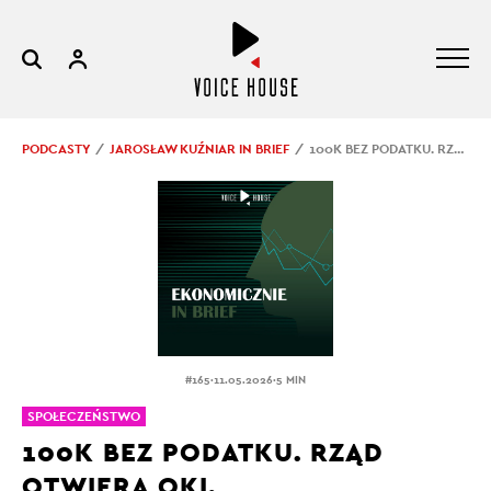
PODCASTY
JAROSŁAW KUŹNIAR IN BRIEF
100K BEZ PODATKU. RZĄD OTWIERA OKI.
.
.
#165
11.05.2026
5 MIN
SPOŁECZEŃSTWO
100K BEZ PODATKU. RZĄD
OTWIERA OKI.