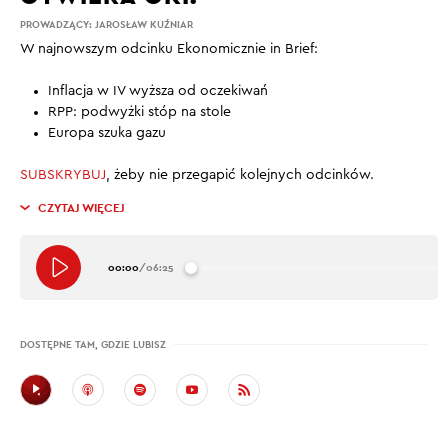
PROWADZĄCY:
JAROSŁAW KUŹNIAR
W najnowszym odcinku Ekonomicznie in Brief:
Inflacja w IV wyższa od oczekiwań
RPP: podwyżki stóp na stole
Europa szuka gazu
SUBSKRYBUJ
, żeby nie przegapić kolejnych odcinków.
CZYTAJ WIĘCEJ
00:00
/
06:25
DOSTĘPNE TAM, GDZIE LUBISZ