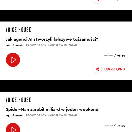
Jak agenci AI stworzyli fałszywe tożsamości?
06.08.2026
PROWADZĄCY: JAROSŁAW KUŹNIAR
00:00
/
05:34
UDOSTĘPNIJ
Spider-Man zarobił miliard w jeden weekend
05.08.2026
PROWADZĄCY: JAROSŁAW KUŹNIAR
00:00
/
04:54