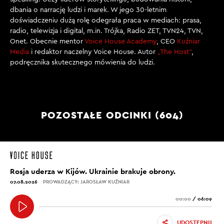
dbania o narrację ludzi i marek. W jego 30-letnim
doświadczeniu dużą rolę odegrała praca w mediach: prasa,
radio, telewizja i digital, m.in. Trójka, Radio ZET, TVN24, TVN,
Onet. Obecnie mentor
Voice House Academy
, CEO
Kuźniar
Media
i redaktor naczelny Voice House. Autor
„The Host”
,
podręcznika skutecznego mówienia do ludzi.
POZOSTAŁE ODCINKI (604)
Rosja uderza w Kijów. Ukrainie brakuje obrony.
07.08.2026
PROWADZĄCY: JAROSŁAW KUŹNIAR
00:00
/
06:09
UDOSTĘPNIJ