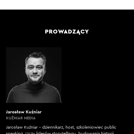
PROWADZĄCY
Jarosław Kuźniar
KUŹNIAR MEDIA
Jarosław Kuźniar – dziennikarz, host, szkoleniowiec public
speaking. Uczy liderów storytellingu, budowania historii,