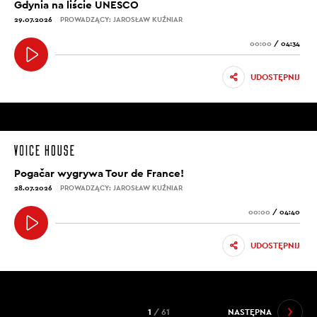
Gdynia na liście UNESCO
29.07.2026
PROWADZĄCY: JAROSŁAW KUŹNIAR
00:00
/
04:34
UDOSTĘPNIJ
Pogačar wygrywa Tour de France!
28.07.2026
PROWADZĄCY: JAROSŁAW KUŹNIAR
00:00
/
04:40
UDOSTĘPNIJ
1
/ 61
NASTĘPNA