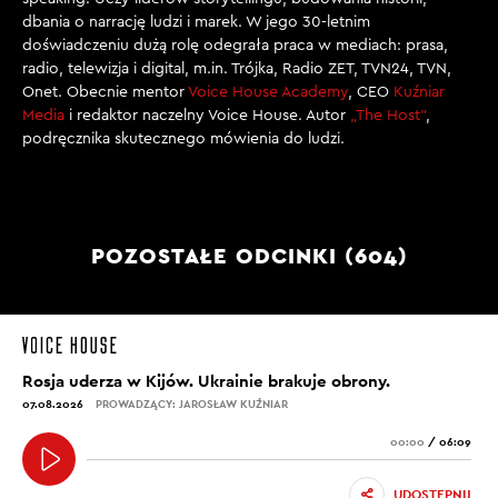
dbania o narrację ludzi i marek. W jego 30-letnim
doświadczeniu dużą rolę odegrała praca w mediach: prasa,
radio, telewizja i digital, m.in. Trójka, Radio ZET, TVN24, TVN,
Onet. Obecnie mentor
Voice House Academy
, CEO
Kuźniar
Media
i redaktor naczelny Voice House. Autor
„The Host”
,
podręcznika skutecznego mówienia do ludzi.
POZOSTAŁE ODCINKI (604)
Rosja uderza w Kijów. Ukrainie brakuje obrony.
07.08.2026
PROWADZĄCY: JAROSŁAW KUŹNIAR
00:00
/
06:09
UDOSTĘPNIJ