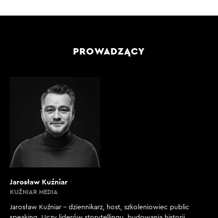
PROWADZĄCY
Jarosław Kuźniar
KUŹNIAR MEDIA
Jarosław Kuźniar – dziennikarz, host, szkoleniowiec public
speaking. Uczy liderów storytellingu, budowania historii,