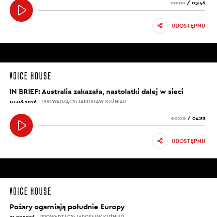
00:00
/
05:46
UDOSTĘPNIJ
IN BRIEF: Australia zakazała, nastolatki dalej w sieci
01.08.2026
PROWADZĄCY: JAROSŁAW KUŹNIAR
00:00
/
04:53
UDOSTĘPNIJ
Pożary ogarniają południe Europy
31.07.2026
PROWADZĄCY: JAROSŁAW KUŹNIAR