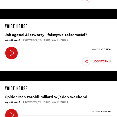
Jak agenci AI stworzyli fałszywe tożsamości?
06.08.2026
PROWADZĄCY: JAROSŁAW KUŹNIAR
00:00
/
05:34
UDOSTĘPNIJ
Spider-Man zarobił miliard w jeden weekend
05.08.2026
PROWADZĄCY: JAROSŁAW KUŹNIAR
00:00
/
04:54