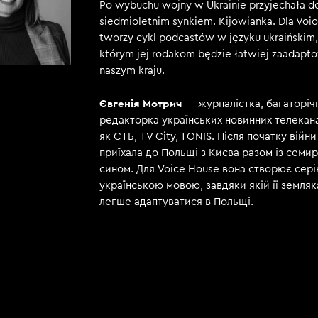
Po wybuchu wojny w Ukrainie przyjechała do
siedmioletnim synkiem. Kijowianka. Dla Voi
tworzy cykl podcastów w języku ukraińskim,
którym jej rodakom będzie łatwiej zaadapt
naszym kraju.
Євгенія Мотрич
— журналістка, багаторіч
редакторка українських новинних телекана
як СТБ, TV City, TONIS. Після початку війни
приїхала до Польщі з Києва разом із семи
сином. Для Voice House вона створює сері
українською мовою, завдяки якій її земля
легше адаптуватися в Польщі.