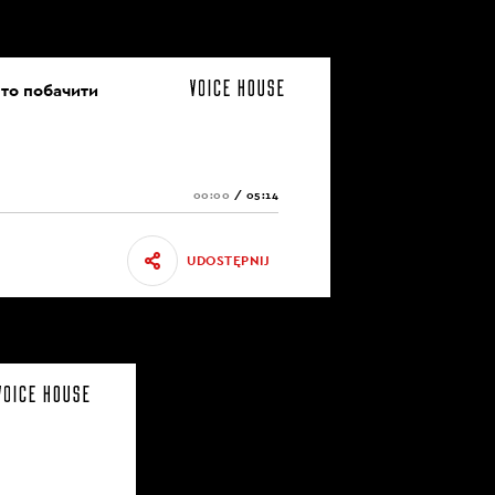
рто побачити
00:00
/
05:14
UDOSTĘPNIJ