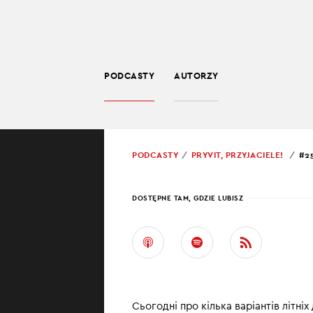
PODCASTY
AUTORZY
EDUKACJA
POWRÓT
PODCASTY
PRYVIT, PRZYJACIELE!
#2
PROWADZĄCY:
JEWH
DOSTĘPNE TAM, GDZIE LUBISZ
#25 
НА Л
Привіт, друзі!
Сьогодні про кілька варіантів літніх
конкретну інфо