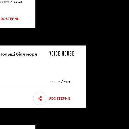
00:00
/
04:43
UDOSTĘPNIJ
 Польщі біля моря
00:00
/
05:51
UDOSTĘPNIJ