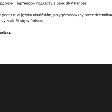
рдоном. Партнером подкасту є банк BNP Paribas.
00
i podcast w języku ukraińskim, przygotowywany przez dziennika
zy znaleźli się w Polsce.
aribas.