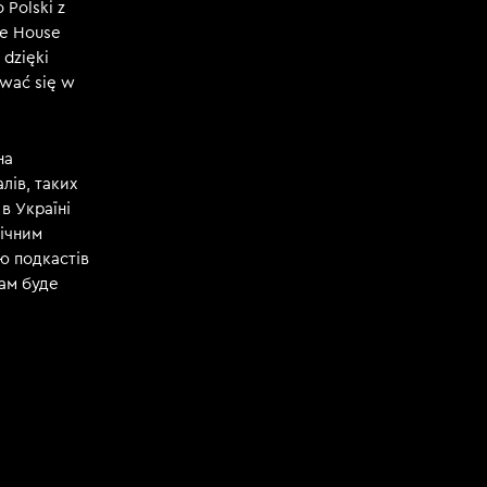
 Polski z
ce House
 dzięki
ować się w
на
лів, таких
 в Україні
річним
ю подкастів
кам буде