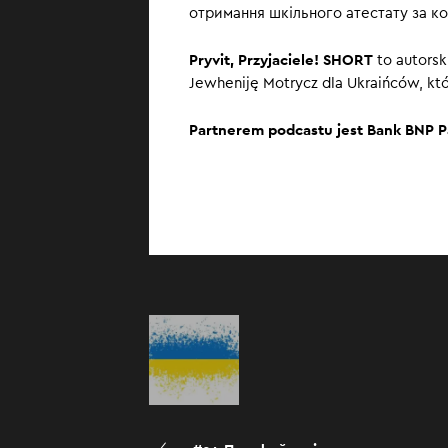
отримання шкільного атестату за ко
Pryvit, Przyjaciele! SHORT
to autorsk
Jewheniję Motrycz dla Ukraińców, któr
Partnerem podcastu jest Bank BNP P