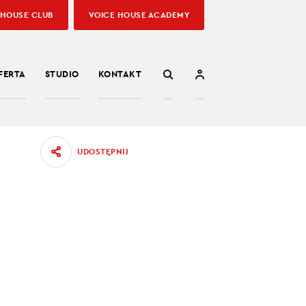
 HOUSE CLUB
VOICE HOUSE ACADEMY
FERTA
STUDIO
KONTAKT
UDOSTĘPNIJ
РІВ
у та
24.06.2022