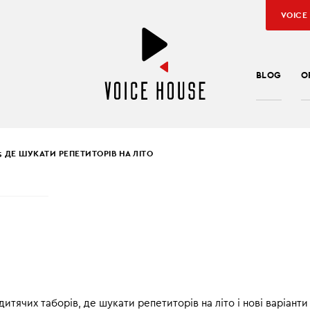
VOICE
BLOG
O
5 ДЕ ШУКАТИ РЕПЕТИТОРІВ НА ЛІТО
ENIJA MOTRYCZ
ДЕ ШУКАТИ РЕПЕТИТО
ІТО
 SHORT це подкаст, у якому Євгенія Мотрич представляє коротк
 дитячих таборів, де шукати репетиторів на літо і нові варіанти
рмацію для українців, які опинилися в Польщі.