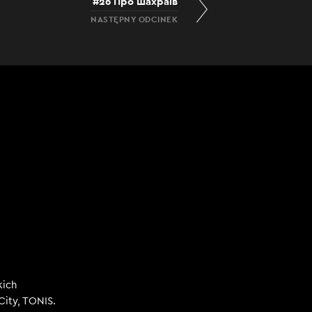
#26 Про шахраїв
NASTĘPNY ODCINEK
kich
City, TONIS.