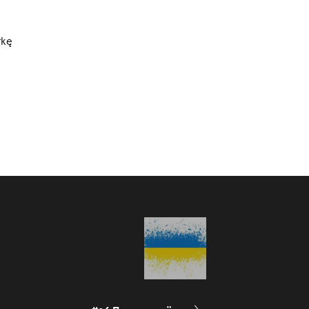
:00
/
04:40
rkę