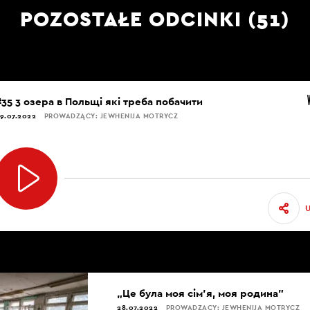
POZOSTAŁE ODCINKI (51)
#35 3 озера в Польщі які треба побачити
9.07.2022
PROWADZĄCY: JEWHENIJA MOTRYCZ
„Це була моя сім’я, моя родина”
28.07.2022
PROWADZĄCY: JEWHENIJA MOTRYCZ