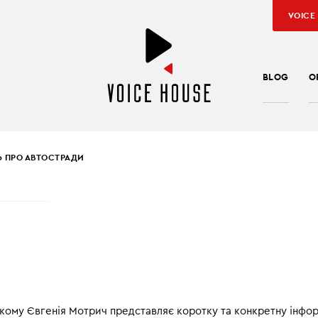
VOICE
BLOG
O
0 ПРО АВТОСТРАДИ
ENIJA MOTRYCZ
ПРО АВТОСТРАДИ
 – зміни в законі про вимушених переселенців і PESEL, проїзд
 скільки коштує і як оплатити, попередження від українського
ипендії від Амазон.
 якому Євгенія Мотрич представляє коротку та конкретну інфо