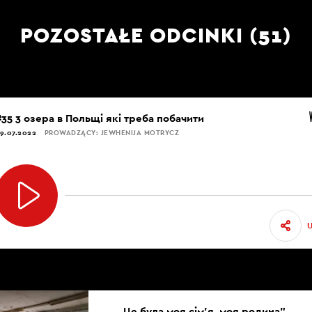
POZOSTAŁE ODCINKI (51)
#35 3 озера в Польщі які треба побачити
9.07.2022
PROWADZĄCY: JEWHENIJA MOTRYCZ
„Це була моя сім’я, моя родина”