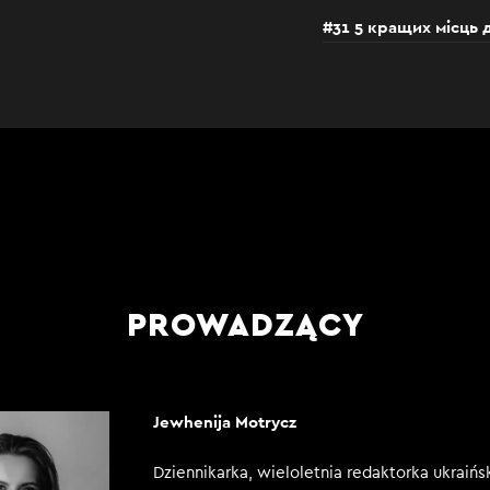
#31 5 кращих місць 
PROWADZĄCY
Jewhenija Motrycz
Dziennikarka, wieloletnia redaktorka ukraińs