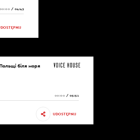
00:00
/
04:43
UDOSTĘPNIJ
 Польщі біля моря
00:00
/
05:51
UDOSTĘPNIJ