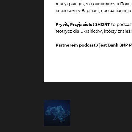
для українців, які опинилися в Поль
книжками у Варшаві, про залізницю 
Pryvit, Przyjaciele! SHORT
to podcast
Motrycz dla Ukraińców, którzy znaleźl
Partnerem podcastu jest Bank BNP P