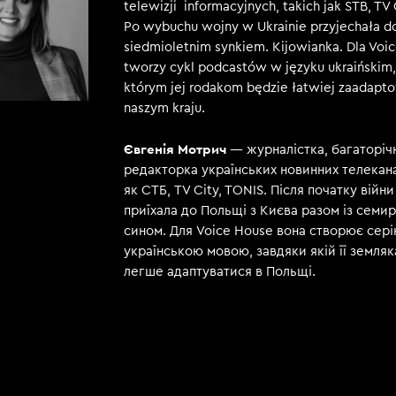
telewizji informacyjnych, takich jak STB, TV 
Po wybuchu wojny w Ukrainie przyjechała do
siedmioletnim synkiem. Kijowianka. Dla Voi
tworzy cykl podcastów w języku ukraińskim,
którym jej rodakom będzie łatwiej zaadapt
naszym kraju.
Євгенія Мотрич
— журналістка, багаторіч
редакторка українських новинних телекана
як СТБ, TV City, TONIS. Після початку війни
приїхала до Польщі з Києва разом із семи
сином. Для Voice House вона створює сері
українською мовою, завдяки якій її земля
легше адаптуватися в Польщі.