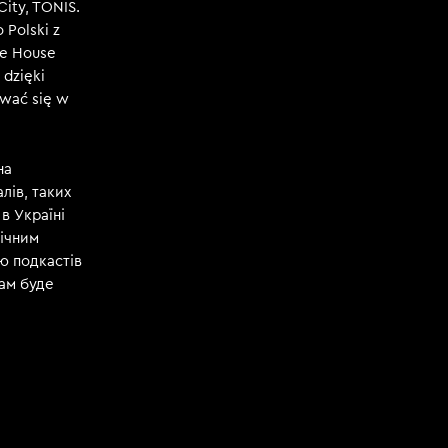
City, TONIS.
 Polski z
ce House
 dzięki
ować się w
на
лів, таких
 в Україні
річним
ю подкастів
кам буде