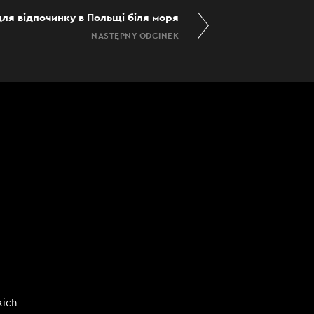
для відпочинку в Польщі біля моря
NASTĘPNY ODCINEK
kich