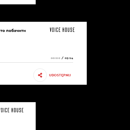
рто побачити
00:00
/
05:14
UDOSTĘPNIJ