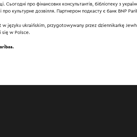
00
щі. Сьогодні про фінансових консультантів, бібліотеку з украї
і про культурне дозвілля. Партнером подкасту є банк BNP Pari
 w języku ukraińskim, przygotowywany przez dziennikarkę Jewh
i się w Polsce.
aribas.