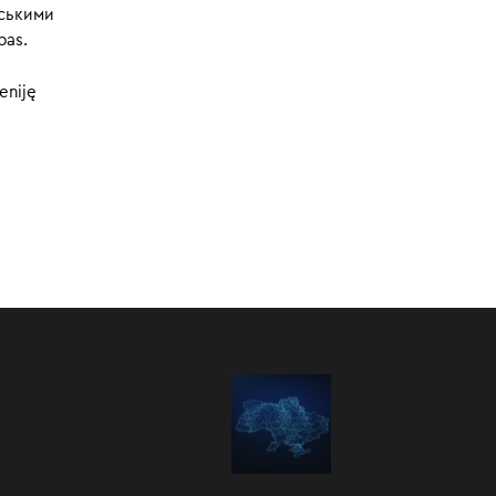
:00
/
05:34
нськими
bas.
eniję