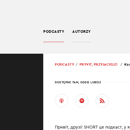
PODCASTY
AUTORZY
EDUKACJA
POWRÓT
PODCASTY
PRYVIT, PRZYJACIELE!
#3
PROWADZĄCY:
JEWH
DOSTĘPNE TAM, GDZIE LUBISZ
#30 
У цьому випуску
автострадами –
посольства і ст
Привіт, друзі! SHORT це подкаст, у