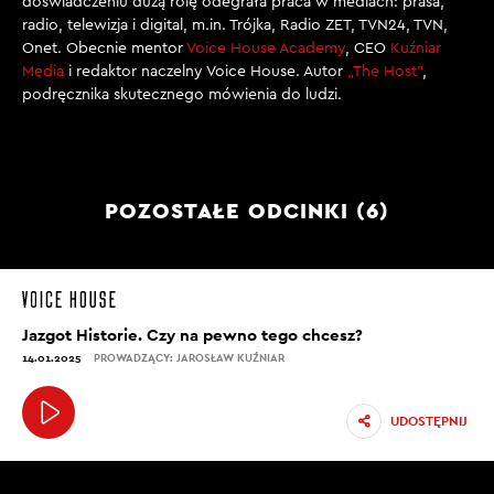
doświadczeniu dużą rolę odegrała praca w mediach: prasa,
radio, telewizja i digital, m.in. Trójka, Radio ZET, TVN24, TVN,
Onet. Obecnie mentor
Voice House Academy
, CEO
Kuźniar
Media
i redaktor naczelny Voice House. Autor
„The Host”
,
podręcznika skutecznego mówienia do ludzi.
POZOSTAŁE ODCINKI (6)
Jazgot Historie. Czy na pewno tego chcesz?
14.01.2025
PROWADZĄCY: JAROSŁAW KUŹNIAR
UDOSTĘPNIJ