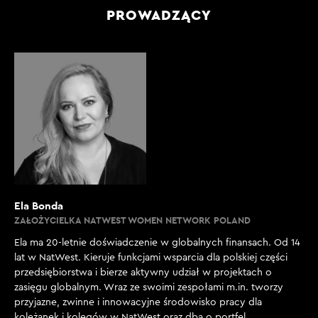
PROWADZĄCY
Ela Bonda
ZAŁOŻYCIELKA NATWEST WOMEN NETWORK POLAND
Ela ma 20-letnie doświadczenie w globalnych finansach. Od 14
lat w NatWest. Kieruje funkcjami wsparcia dla polskiej części
przedsiębiorstwa i bierze aktywny udział w projektach o
zasięgu globalnym. Wraz ze swoimi zespołami m.in. tworzy
przyjazne, zwinne i innowacyjne środowisko pracy dla
koleżanek i kolegów w NatWest oraz dba o portfel