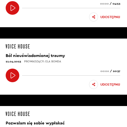
00:00
/
04:53
UDOSTĘPNIJ
Ból nieuświadomionej traumy
21.04.2023
PROWADZĄCY: ELA BONDA
00:00
/
20:37
UDOSTĘPNIJ
Pozwalam się sobie wypłakać