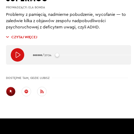
PROWADZĄCY:
ELA BONDA
Problemy z pamięcią, nadmierne pobudzenie, wycofanie — to
zaledwie kilka z objawów zespołu nadpobudliwości
psychoruchowej z deficytem uwagi, czyli ADHD.
CZYTAJ WIĘCEJ
00:00
/
37:34
DOSTĘPNE TAM, GDZIE LUBISZ