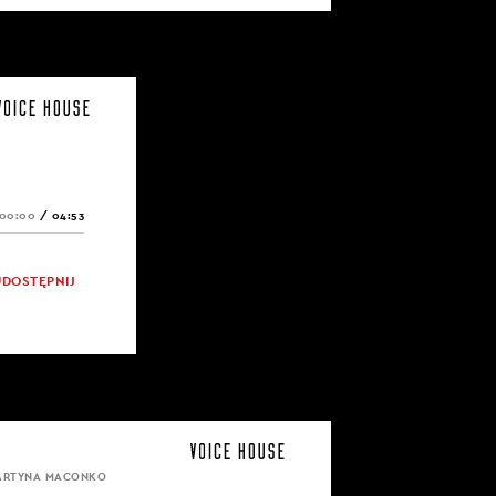
00:00
/
04:53
UDOSTĘPNIJ
MARTYNA MACONKO