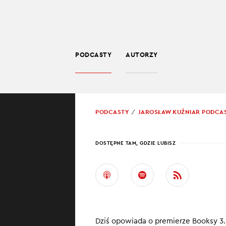
PODCASTY
AUTORZY
SPOŁECZEŃSTWO
POWRÓT
PODCASTY
JAROSŁAW KUŹNIAR PODCA
PROWADZĄCY:
JARO
DOSTĘPNE TAM, GDZIE LUBISZ
BOOK
REZE
Przyleciał do Po
Dziś opowiada o premierze Booksy 3.0
mówi, przeprow