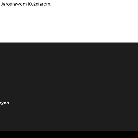
z Jarosławem Kuźniarem.
znes.
0
zyna