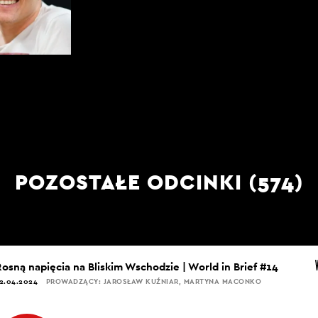
POZOSTAŁE ODCINKI (574)
Rosną napięcia na Bliskim Wschodzie | World in Brief #14
2.04.2024
PROWADZĄCY: JAROSŁAW KUŹNIAR, MARTYNA MACONKO