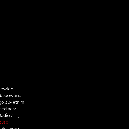
niowiec
, budowania
ego 30-letnim
mediach:
 Radio ZET,
ouse
zelny Voice