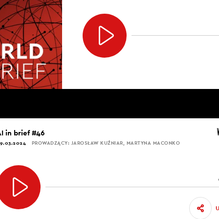
I in brief #46
9.03.2024
PROWADZĄCY: JAROSŁAW KUŹNIAR, MARTYNA MACONKO