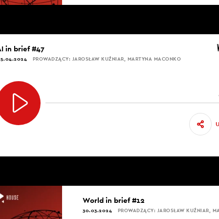
I in brief #47
5.04.2024
PROWADZĄCY: JAROSŁAW KUŹNIAR, MARTYNA MACONKO
World in brief #12
30.03.2024
PROWADZĄCY: JAROSŁAW KUŹNIAR, 