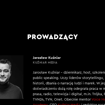
PROWADZĄCY
Jarosław Kuźniar
KUŹNIAR MEDIA
Jarosław Kuźniar – dziennikarz, host, szkole
public speaking. Uczy liderów storytellingu
historii, dbania o narrację ludzi i marek. W j
doświadczeniu dużą rolę odegrała praca w 
prasa, radio, telewizja i digital, m.in. Trójka,
TVN24, TVN, Onet. Obecnie mentor
Voice H
Academy
, CEO
Kuźniar Media
i redaktor nac