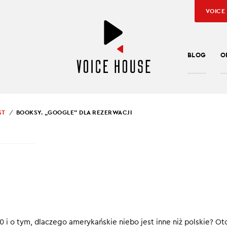
VOICE
BLOG
O
ST
BOOKSY. „GOOGLE” DLA REZERWACJI
SŁAW KUŹNIAR
SY. „GOOGLE” DLA
RWACJI
lski na chwilę, bo na co dzień żyje i pracuje w Dolinie Krzemowej
 i o tym, dlaczego amerykańskie niebo jest inne niż polskie? Ot
adzka do USA była dla Booksy akumulatorem energii, pomysłów 