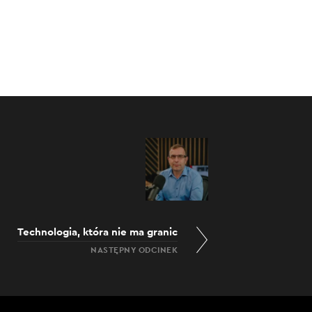
19.06.2021
0:00
/
37:39
Technologia, która nie ma granic
NASTĘPNY ODCINEK