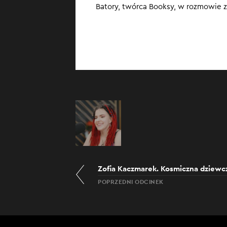
Batory, twórca Booksy, w rozmowie 
spojrzenia na bi
Zofia Kaczmarek. Kosmiczna dziewc
POPRZEDNI ODCINEK