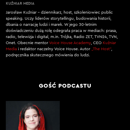
Z. KACZMAREK: Nie jestem przyzwyczajona do bycia
KUŹNIAR MEDIA
gwiazdą internetu, więc to jest coś zupełnie nowego
Jarosław Kuźniar – dziennikarz, host, szkoleniowiec public
dla mnie.
speaking. Uczy liderów storytellingu, budowania historii,
dbania o narrację ludzi i marek. W jego 30-letnim
[00:02:13]
doświadczeniu dużą rolę odegrała praca w mediach: prasa,
REDAKTOR J. KUŹNIAR: W sumie bez tego byłoby
radio, telewizja i digital, m.in. Trójka, Radio ZET, TVN24, TVN,
ciężko, nie?
Onet. Obecnie mentor
Voice House Academy
, CEO
Kuźniar
Media
i redaktor naczelny Voice House. Autor
„The Host”
,
podręcznika skutecznego mówienia do ludzi.
[00:02:16]
Z. KACZMAREK: Tak, tak. Bez tego byłoby ciężko i mam
nadzieję, że też to, że to się stało takie głośne, to jakoś
pokaże też problem, że pewnie jest dużo takich
GOŚĆ PODCASTU
dzieciaków jak ja, które np. nie odważyło się zrobić
zrzutki albo w ogóle nie odważyło się aplikować przez
to, jaka sytuacja teraz jest, a jednak tego potrzebuje –
więc może coś się ruszy.
[00:02:40]
REDAKTOR J. KUŹNIAR: Podsumowując, jesteś szaloną