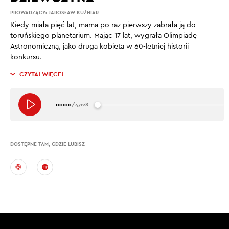
PROWADZĄCY:
JAROSŁAW KUŹNIAR
Kiedy miała pięć lat, mama po raz pierwszy zabrała ją do
toruńskiego planetarium. Mając 17 lat, wygrała Olimpiadę
Astronomiczną, jako druga kobieta w 60-letniej historii
konkursu.
CZYTAJ WIĘCEJ
00:00
/
47:28
DOSTĘPNE TAM, GDZIE LUBISZ