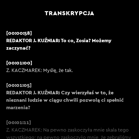
TRANSKRYPCJA
[00:00:58]
REDAKTOR J. KUŹNIAR: To co, Zosia? Możemy
zaczynać?
[00:01:00]
Z. KACZMAREK: Myślę, że tak.
[00:01:05]
REDAKTOR J. KUŹNIAR: Czy wierzyłaś w to, że
nieznani ludzie w ciągu chwili pozwolą ci spełnić
marzenia?
[00:01:11]
Z. KACZMAREK: Na pewno zaskoczyła mnie skala tego
wszystkiego; na pewno zaskoczyło mnie, że zebraliśmy