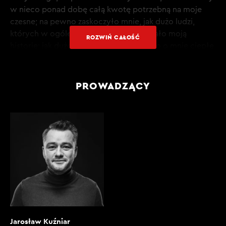
w nieco ponad dobę całą kwotę potrzebną na moje
czesne; na pewno zaskoczyło mnie, jak dużo ludzi,
których w ogóle nie znałam, udostępniało moją
ROZWIŃ CAŁOŚĆ
historię; jak dużo moich przyjaciół pisało o mnie ciepłe
słowa. W ogóle bałam się tego, bałam się wystartować
tę zrzutkę, bałam się, że odzew będzie dużo bardziej
mieszany, a ta pozytywna energia, którą dostałam, po
PROWADZĄCY
prostu mnie powaliła. Tak że musiałam wierzyć w to, że
to się uda, skoro w ogóle to zaczęłam, ale jestem cały
czas pod wrażeniem i cały czas jeszcze trochę się z
tego otrząsam i próbuję w to uwierzyć.
[00:02:00]
REDAKTOR J. KUŹNIAR: Sama zerkasz w gwiazdy, a tu
się nagle okazało, że jesteś gwiazdą internetu - w
jakimś pozytywnym tego słowa znaczeniu.
[00:02:06]
Jarosław Kuźniar