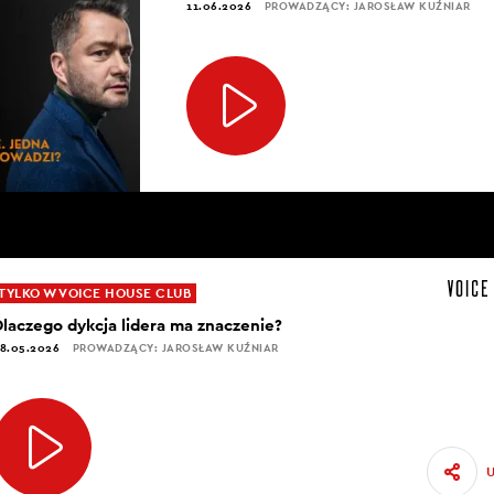
11.06.2026
PROWADZĄCY: JAROSŁAW KUŹNIAR
TYLKO W VOICE HOUSE CLUB
Dlaczego dykcja lidera ma znaczenie?
8.05.2026
PROWADZĄCY: JAROSŁAW KUŹNIAR