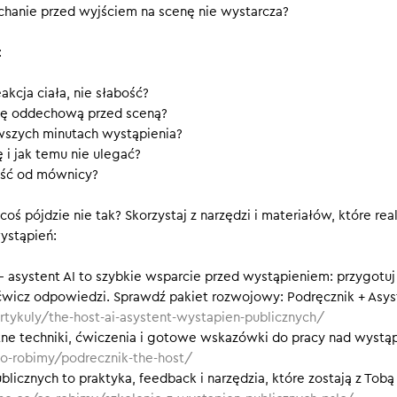
chanie przed wyjściem na scenę nie wystarcza?
 pierwszych sekundach, żeby poczuć grunt pod nogami. I dlacze
o nie kwestia stylu, ale fizjologii.
:
y nie przegapić kolejnych odcinków.
akcja ciała, nie słabość?
kę oddechową przed sceną?
wszych minutach wystąpienia?
 i jak temu nie ulegać?
jść od mównicy?
ś pójdzie nie tak? Skorzystaj z narzędzi i materiałów, które rea
ystąpień:
 – asystent AI to szybkie wsparcie przed wystąpieniem: przygotuj
ećwicz odpowiedzi. Sprawdź pakiet rozwojowy: Podręcznik + Asys
rtykuly/the-host-ai-asystent-wystapien-publicznych/
tne techniki, ćwiczenia i gotowe wskazówki do pracy nad wystąp
co-robimy/podrecznik-the-host/
licznych to praktyka, feedback i narzędzia, które zostają z Tobą