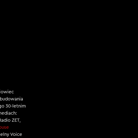
niowiec
, budowania
ego 30-letnim
mediach:
 Radio ZET,
ouse
zelny Voice