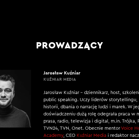
PROWADZĄCY
Jarosław Kuźniar
KUŹNIAR MEDIA
Jarosław Kuźniar – dziennikarz, host, szkole
public speaking. Uczy liderów storytellingu
historii, dbania o narrację ludzi i marek. W j
doświadczeniu dużą rolę odegrała praca w 
prasa, radio, telewizja i digital, m.in. Trójka,
TVN24, TVN, Onet. Obecnie mentor
Voice H
Academy
, CEO
Kuźniar Media
i redaktor nac