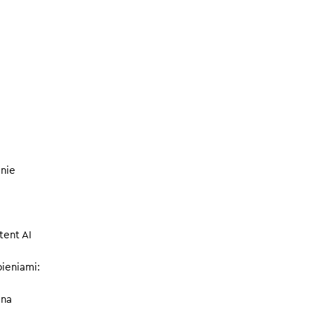
go
.
#11
25.06.2026
lnie
tent AI
ieniami:
 na