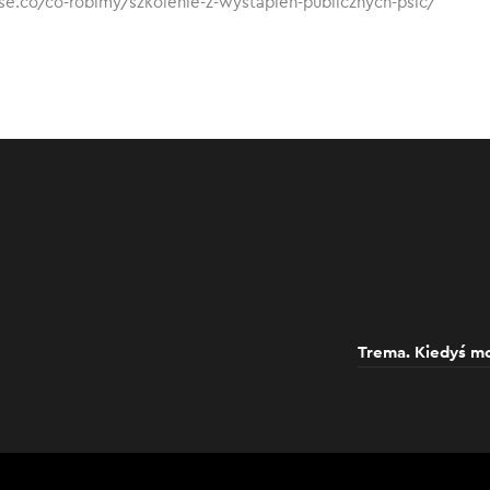
se.co/co-robimy/szkolenie-z-wystapien-publicznych-pslc/
Trema. Kiedyś mo