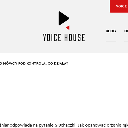
VOICE
BLOG
O
O MÓWCY POD KONTROLĄ. CO DZIAŁA?
SŁAW KUŹNIAR
O MÓWCY POD
ROLĄ. CO DZIAŁA?
 ten dygot i dlaczego nie musisz się go wstydzić. Dlaczego techn
niar odpowiada na pytanie Słuchaczki. Jak opanować drżenie rąk
a, ale tylko wtedy, kiedy robisz ją wystarczająco długo i świad