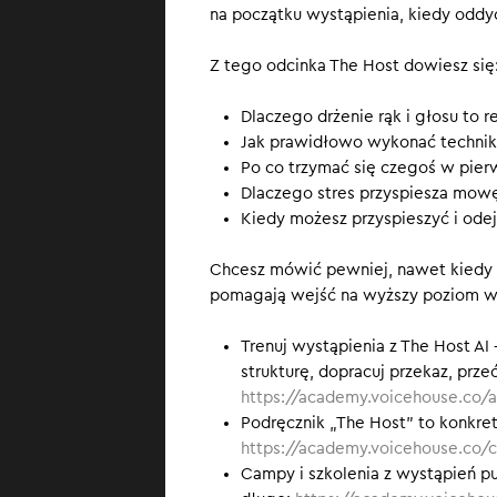
na początku wystąpienia, kiedy oddy
ustawić ciało w
tempo mówienia t
Z tego odcinka The Host dowiesz się
SUBSKRYBUJ
, b
Dlaczego drżenie rąk i głosu to re
Jak prawidłowo wykonać techni
Po co trzymać się czegoś w pier
Dlaczego stres przyspiesza mowę
Kiedy możesz przyspieszyć i ode
Chcesz mówić pewniej, nawet kiedy co
pomagają wejść na wyższy poziom w
Trenuj wystąpienia z The Host AI
strukturę, dopracuj przekaz, prz
https://academy.voicehouse.co/a
Podręcznik „The Host” to konkre
https://academy.voicehouse.co/
Campy i szkolenia z wystąpień pub