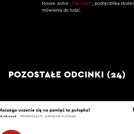
House. Autor
„The Host”
, podręcznika skut
mówienia do ludzi.
POZOSTAŁE ODCINKI (24)
Dlaczego uczenie się na pamięć to pułapka?
6.08.2026
PROWADZĄCY: JAROSŁAW KUŹNIAR