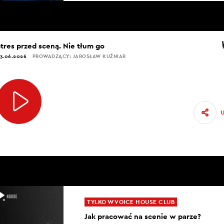
Stres przed sceną. Nie tłum go
3.06.2026
PROWADZĄCY: JAROSŁAW KUŹNIAR
TYLKO W VOICE HOUSE CLUB
Jak pracować na scenie w parze?