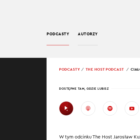
PODCASTY
AUTORZY
EDUKACJA
POWRÓT
PODCASTY
THE HOST PODCAST
CIAŁ
PROWADZĄCY:
JARO
DOSTĘPNE TAM, GDZIE LUBISZ
CIAŁ
KONT
Skąd bierze się
W tym odcinku The Host Jarosław Kuź
oddechowa dział