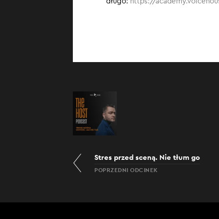
długo:
https://academy.voicehou
Stres przed sceną. Nie tłum go
POPRZEDNI ODCINEK