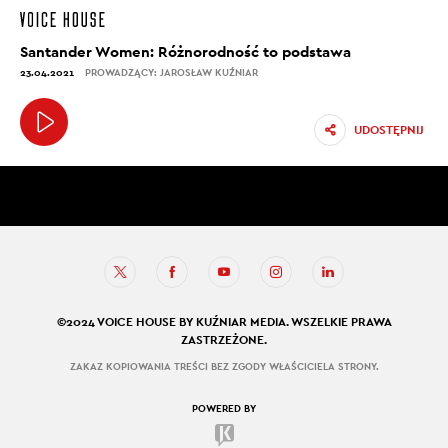
Santander Women: Różnorodność to podstawa
23.04.2021
PROWADZĄCY: JAROSŁAW KUŹNIAR
UDOSTĘPNIJ
©2024 VOICE HOUSE BY KUŹNIAR MEDIA. WSZELKIE PRAWA
ZASTRZEŻONE.
ZAKAZ KOPIOWANIA TREŚCI BEZ ZGODY WŁAŚCICIELA STRONY.
POWERED BY