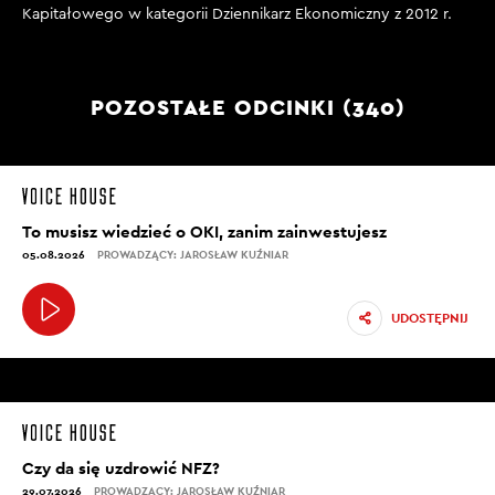
Kapitałowego w kategorii Dziennikarz Ekonomiczny z 2012 r.
POZOSTAŁE ODCINKI (340)
To musisz wiedzieć o OKI, zanim zainwestujesz
05.08.2026
PROWADZĄCY: JAROSŁAW KUŹNIAR
UDOSTĘPNIJ
Czy da się uzdrowić NFZ?
29.07.2026
PROWADZĄCY: JAROSŁAW KUŹNIAR