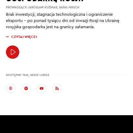
PROWADZĄCY:
JAROSŁAW KUŹNIAR
,
RAFAŁ HIRSCH
Brak inwestycji, stagnacja technologiczna i ograniczenie
eksportu – po ponad tysiącu dni od inwazji Rosji na Ukrainę
rosyjska gospodarka jest na granicy załamania.
CZYTAJ WIĘCEJ
DOSTĘPNE TAM, GDZIE LUBISZ