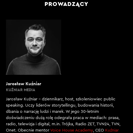
PROWADZĄCY
Jarosław Kuźniar
KUŹNIAR MEDIA
Jarosław Kuźniar – dziennikarz, host, szkoleniowiec public
speaking. Uczy liderów storytellingu, budowania historii,
dbania o narrację ludzi i marek. W jego 30-letnim
doświadczeniu dużą rolę odegrała praca w mediach: prasa,
radio, telewizja i digital, m.in. Trójka, Radio ZET, TVN24, TVN,
Onet. Obecnie mentor
Voice House Academy
, CEO
Kuźniar