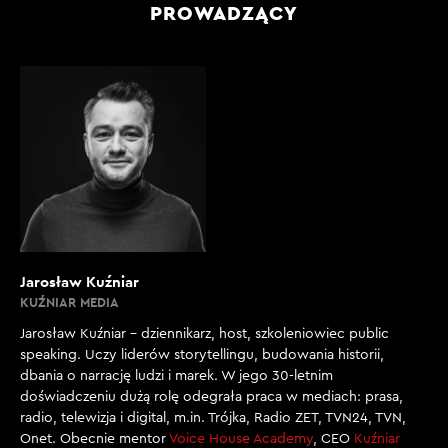
PROWADZĄCY
Jarosław Kuźniar
KUŹNIAR MEDIA
Jarosław Kuźniar – dziennikarz, host, szkoleniowiec public
speaking. Uczy liderów storytellingu, budowania historii,
dbania o narrację ludzi i marek. W jego 30-letnim
doświadczeniu dużą rolę odegrała praca w mediach: prasa,
radio, telewizja i digital, m.in. Trójka, Radio ZET, TVN24, TVN,
Onet. Obecnie mentor
Voice House Academy
, CEO
Kuźniar