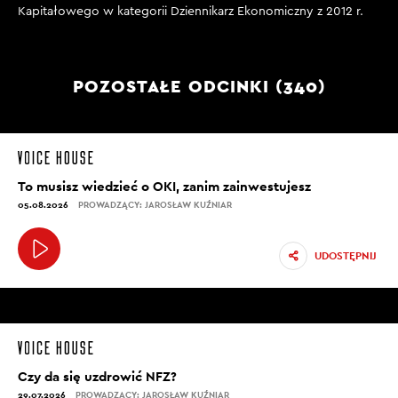
Kapitałowego w kategorii Dziennikarz Ekonomiczny z 2012 r.
POZOSTAŁE ODCINKI (340)
To musisz wiedzieć o OKI, zanim zainwestujesz
05.08.2026
PROWADZĄCY: JAROSŁAW KUŹNIAR
UDOSTĘPNIJ
Czy da się uzdrowić NFZ?
29.07.2026
PROWADZĄCY: JAROSŁAW KUŹNIAR