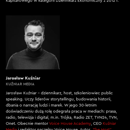
Kapitałowego w kategorii Dziennikarz Ekonomiczny z 2012 r.
Jarosław Kuźniar
KUŹNIAR MEDIA
Jarosław Kuźniar – dziennikarz, host, szkoleniowiec public
speaking. Uczy liderów storytellingu, budowania historii,
dbania o narrację ludzi i marek. W jego 30-letnim
doświadczeniu dużą rolę odegrała praca w mediach: prasa,
radio, telewizja i digital, m.in. Trójka, Radio ZET, TVN24, TVN,
Onet. Obecnie mentor
Voice House Academy
, CEO
Kuźniar
Media
i redaktor naczelny Voice House. Autor
„The Host”
,