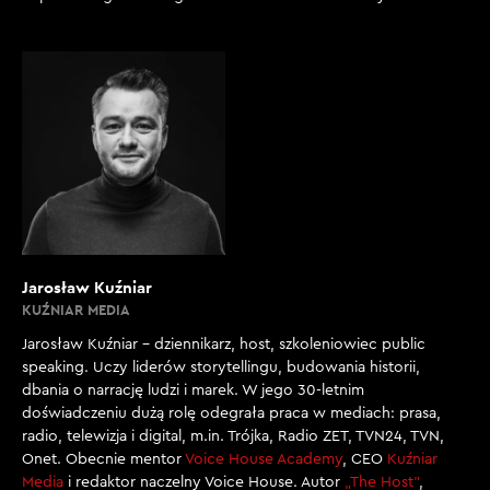
Jarosław Kuźniar
KUŹNIAR MEDIA
Jarosław Kuźniar – dziennikarz, host, szkoleniowiec public
speaking. Uczy liderów storytellingu, budowania historii,
dbania o narrację ludzi i marek. W jego 30-letnim
doświadczeniu dużą rolę odegrała praca w mediach: prasa,
radio, telewizja i digital, m.in. Trójka, Radio ZET, TVN24, TVN,
Onet. Obecnie mentor
Voice House Academy
, CEO
Kuźniar
Media
i redaktor naczelny Voice House. Autor
„The Host”
,