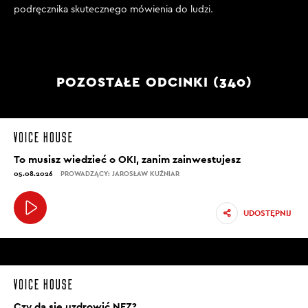
podręcznika skutecznego mówienia do ludzi.
POZOSTAŁE ODCINKI (340)
To musisz wiedzieć o OKI, zanim zainwestujesz
05.08.2026
PROWADZĄCY: JAROSŁAW KUŹNIAR
UDOSTĘPNIJ
Czy da się uzdrowić NFZ?