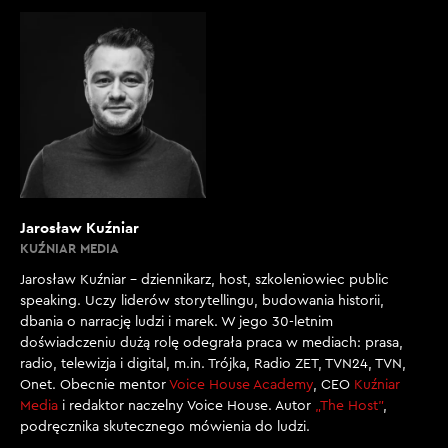
Jarosław Kuźniar
KUŹNIAR MEDIA
Jarosław Kuźniar – dziennikarz, host, szkoleniowiec public
speaking. Uczy liderów storytellingu, budowania historii,
dbania o narrację ludzi i marek. W jego 30-letnim
doświadczeniu dużą rolę odegrała praca w mediach: prasa,
radio, telewizja i digital, m.in. Trójka, Radio ZET, TVN24, TVN,
Onet. Obecnie mentor
Voice House Academy
, CEO
Kuźniar
Media
i redaktor naczelny Voice House. Autor
„The Host”
,
podręcznika skutecznego mówienia do ludzi.