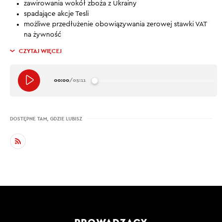
zawirowania wokół zboża z Ukrainy
spadające akcje Tesli
możliwe przedłużenie obowiązywania zerowej stawki VAT
na żywność
CZYTAJ WIĘCEJ
00:00
/
05:11
DOSTĘPNE TAM, GDZIE LUBISZ
PROWADZĄCY