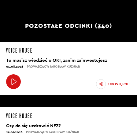
POZOSTAŁE ODCINKI (340)
To musisz wiedzieć o OKI, zanim zainwestujesz
05.08.2026
PROWADZĄCY: JAROSŁAW KUŹNIAR
UDOSTĘPNIJ
Czy da się uzdrowić NFZ?
29.07.2026
PROWADZĄCY: JAROSŁAW KUŹNIAR