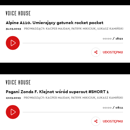
Alpine A110. Umierający gatunek rocket pocket
31.03.2023
PROWADZĄCY: KACPER MAJDAN, PATRYK MIKICIUK, ŁUKASZ KAMIŃSKI
00:00
/
18:52
UDOSTĘPNIJ
Pagani Zonda F. Klejnot wśród superaut #SHORT 1
17.03.2023
PROWADZĄCY: KACPER MAJDAN, PATRYK MIKICIUK, ŁUKASZ KAMIŃSKI
00:00
/
08:11
UDOSTĘPNIJ