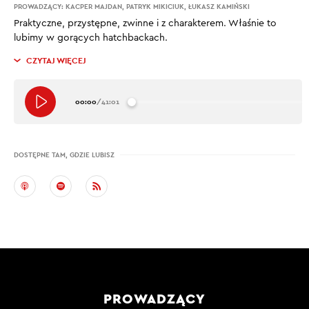
PROWADZĄCY:
KACPER MAJDAN
,
PATRYK MIKICIUK
,
ŁUKASZ KAMIŃSKI
Praktyczne, przystępne, zwinne i z charakterem. Właśnie to
lubimy w gorących hatchbackach.
CZYTAJ WIĘCEJ
00:00
/
41:01
DOSTĘPNE TAM, GDZIE LUBISZ
PROWADZĄCY