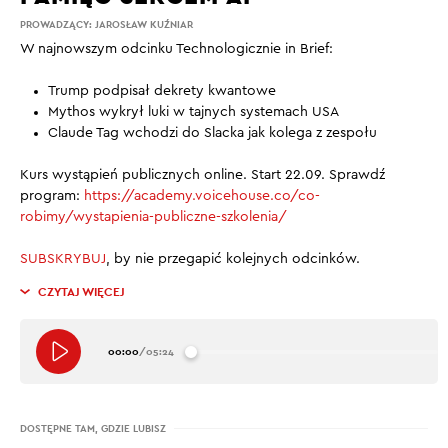
PROWADZĄCY:
JAROSŁAW KUŹNIAR
W najnowszym odcinku Technologicznie in Brief:
Trump podpisał dekrety kwantowe
Mythos wykrył luki w tajnych systemach USA
Claude Tag wchodzi do Slacka jak kolega z zespołu
Kurs wystąpień publicznych online. Start 22.09. Sprawdź
program:
https://academy.voicehouse.co/co-
robimy/wystapienia-publiczne-szkolenia/
SUBSKRYBUJ
, by nie przegapić kolejnych odcinków.
CZYTAJ WIĘCEJ
00:00
/
05:24
DOSTĘPNE TAM, GDZIE LUBISZ