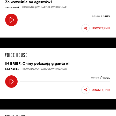
Za wcześnie na agentów?
21.07.2026
PROWADZĄCY: JAROSŁAW KUŹNIAR
00:00
/
12:15
UDOSTĘPNIJ
IN BRIEF: Chiny pokazują giganta AI
18.07.2026
PROWADZĄCY: JAROSŁAW KUŹNIAR
00:00
/
05:54
UDOSTĘPNIJ