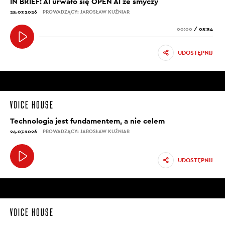
IN BRIEF: AI urwało się OPEN AI ze smyczy
25.07.2026
PROWADZĄCY: JAROSŁAW KUŹNIAR
00:00
/
05:54
UDOSTĘPNIJ
Technologia jest fundamentem, a nie celem
24.07.2026
PROWADZĄCY: JAROSŁAW KUŹNIAR
UDOSTĘPNIJ