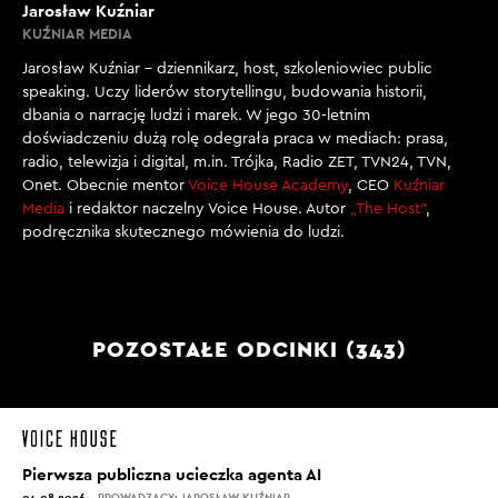
Jarosław Kuźniar
KUŹNIAR MEDIA
Jarosław Kuźniar – dziennikarz, host, szkoleniowiec public
speaking. Uczy liderów storytellingu, budowania historii,
dbania o narrację ludzi i marek. W jego 30-letnim
doświadczeniu dużą rolę odegrała praca w mediach: prasa,
radio, telewizja i digital, m.in. Trójka, Radio ZET, TVN24, TVN,
Onet. Obecnie mentor
Voice House Academy
, CEO
Kuźniar
Media
i redaktor naczelny Voice House. Autor
„The Host”
,
podręcznika skutecznego mówienia do ludzi.
POZOSTAŁE ODCINKI (343)
Pierwsza publiczna ucieczka agenta AI
04.08.2026
PROWADZĄCY: JAROSŁAW KUŹNIAR