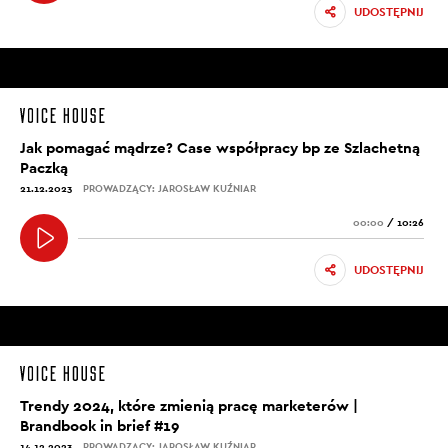
UDOSTĘPNIJ
Jak pomagać mądrze? Case współpracy bp ze Szlachetną
Paczką
21.12.2023
PROWADZĄCY: JAROSŁAW KUŹNIAR
00:00
/
10:26
UDOSTĘPNIJ
Trendy 2024, które zmienią pracę marketerów |
Brandbook in brief #19
14.12.2023
PROWADZĄCY: JAROSŁAW KUŹNIAR