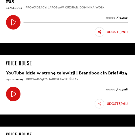
#25
14.03.2024
PROWADZĄCY: JAROSŁAW KUŹNIAR, DOMINIKA WOŁK
00:00
/
04:30
UDOSTĘPNIJ
YouTube idzie w stronę telewizji | Brandbook in Brief #24
29.02.2024
PROWADZĄCY: JAROSŁAW KUŹNIAR
00:00
/
04:28
UDOSTĘPNIJ