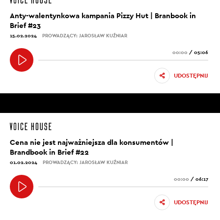
Anty-walentynkowa kampania Pizzy Hut | Branbook in
Brief #23
15.02.2024
PROWADZĄCY: JAROSŁAW KUŹNIAR
00:00
/
05:06
UDOSTĘPNIJ
Cena nie jest najważniejsza dla konsumentów |
Brandbook in Brief #22
01.02.2024
PROWADZĄCY: JAROSŁAW KUŹNIAR
00:00
/
06:17
UDOSTĘPNIJ