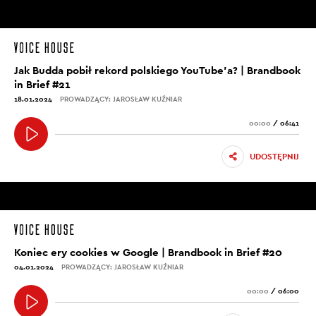
Jak Budda pobił rekord polskiego YouTube’a? | Brandbook
in Brief #21
18.01.2024
PROWADZĄCY: JAROSŁAW KUŹNIAR
00:00
/
06:41
UDOSTĘPNIJ
Koniec ery cookies w Google | Brandbook in Brief #20
04.01.2024
PROWADZĄCY: JAROSŁAW KUŹNIAR
00:00
/
06:00