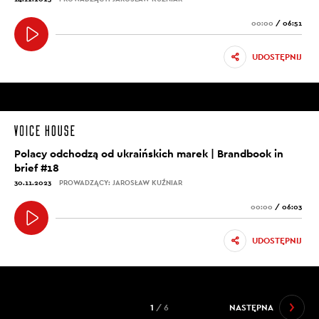
00:00
/
06:51
UDOSTĘPNIJ
Polacy odchodzą od ukraińskich marek | Brandbook in
brief #18
30.11.2023
PROWADZĄCY: JAROSŁAW KUŹNIAR
00:00
/
06:03
UDOSTĘPNIJ
1
/ 6
NASTĘPNA