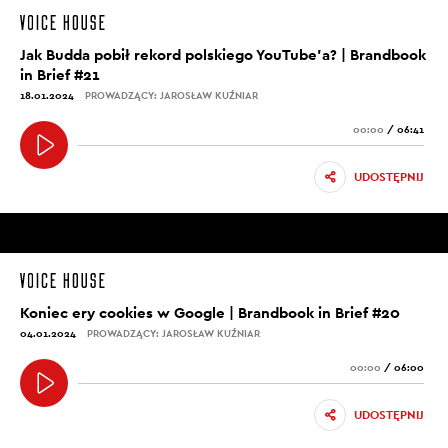
Jak Budda pobił rekord polskiego YouTube’a? | Brandbook
in Brief #21
18.01.2024
PROWADZĄCY: JAROSŁAW KUŹNIAR
00:00
/
06:41
UDOSTĘPNIJ
Koniec ery cookies w Google | Brandbook in Brief #20
04.01.2024
PROWADZĄCY: JAROSŁAW KUŹNIAR
00:00
/
06:00
UDOSTĘPNIJ