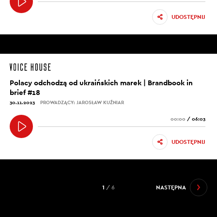
UDOSTĘPNIJ
Polacy odchodzą od ukraińskich marek | Brandbook in
brief #18
30.11.2023
PROWADZĄCY: JAROSŁAW KUŹNIAR
00:00
/
06:03
UDOSTĘPNIJ
1
/ 6
NASTĘPNA