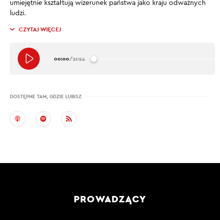
umiejętnie kształtują wizerunek państwa jako kraju odważnych
ludzi.
CZYTAJ WIĘCEJ
00:00
/
31:54
DOSTĘPNE TAM, GDZIE LUBISZ
PROWADZĄCY