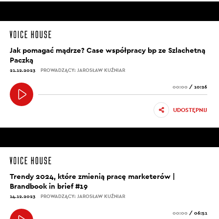
Jak pomagać mądrze? Case współpracy bp ze Szlachetną
Paczką
21.12.2023
PROWADZĄCY: JAROSŁAW KUŹNIAR
00:00
/
10:26
UDOSTĘPNIJ
Trendy 2024, które zmienią pracę marketerów |
Brandbook in brief #19
14.12.2023
PROWADZĄCY: JAROSŁAW KUŹNIAR
00:00
/
06:51