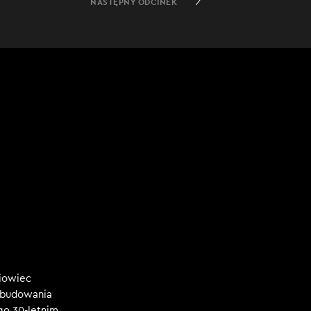
NASTĘPNY ODCINEK
niowiec
, budowania
ego 30-letnim