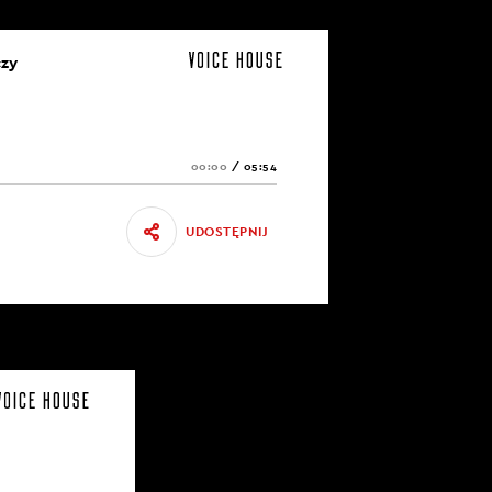
czy
00:00
/
05:54
UDOSTĘPNIJ