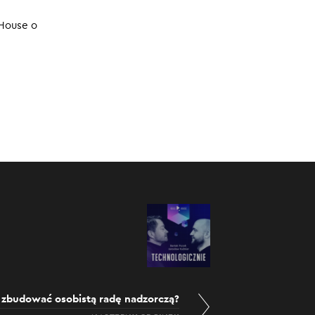
12.11.2024
 House o
k zbudować osobistą radę nadzorczą?