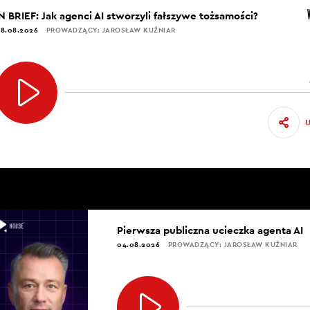
IN BRIEF: Jak agenci AI stworzyli fałszywe tożsamości?
8.08.2026
PROWADZĄCY: JAROSŁAW KUŹNIAR
Pierwsza publiczna ucieczka agenta AI
04.08.2026
PROWADZĄCY: JAROSŁAW KUŹNIAR