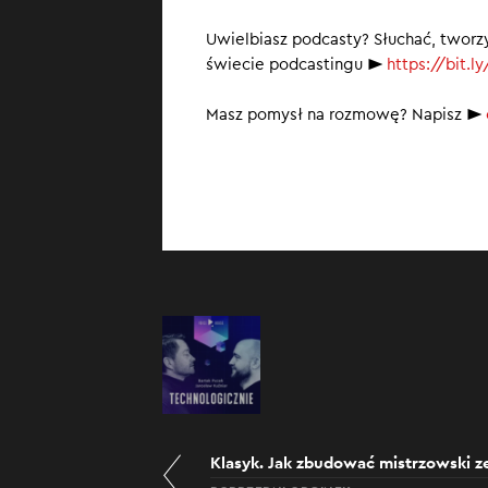
duży, jak się ob
Uwielbiasz podcasty? Słuchać, tworz
świecie podcastingu ►
https://bit.
Masz pomysł na rozmowę? Napisz ►
Klasyk. Jak zbudować mistrzowski z