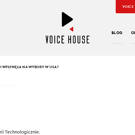
VOICE
BLOG
O
AI WPŁYNĘŁA NA WYBORY W USA?
SŁAW KUŹNIAR
AI WPŁYNĘŁA NA WYBO
A?
nnymi rzeczami, które od zawsze wybierają prezydentów w Amer
ii Technologicznie.
gencja też miała wpływ na tegoroczne wybory. Wygląda na to, że 