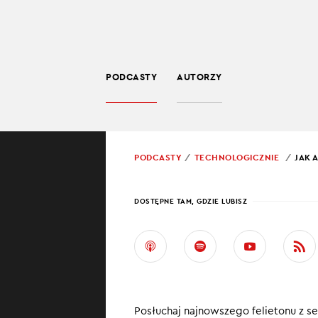
PODCASTY
AUTORZY
TECHNOLOGIA
POWRÓT
PODCASTY
TECHNOLOGICZNIE
JAK 
PROWADZĄCY:
JARO
DOSTĘPNE TAM, GDZIE LUBISZ
JAK 
W US
Poza wieloma i
Posłuchaj najnowszego felietonu z ser
sztuczna inteli