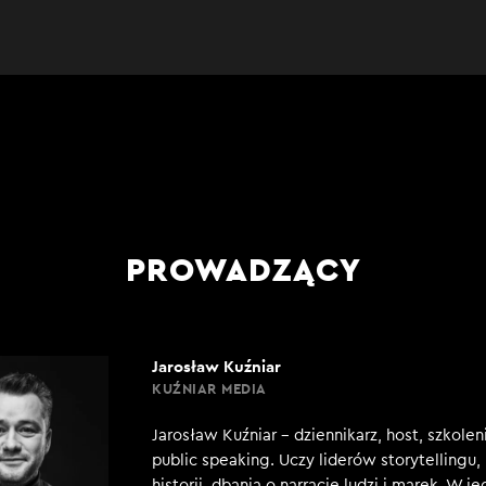
PROWADZĄCY
Jarosław Kuźniar
KUŹNIAR MEDIA
Jarosław Kuźniar – dziennikarz, host, szkole
public speaking. Uczy liderów storytellingu
historii, dbania o narrację ludzi i marek. W j