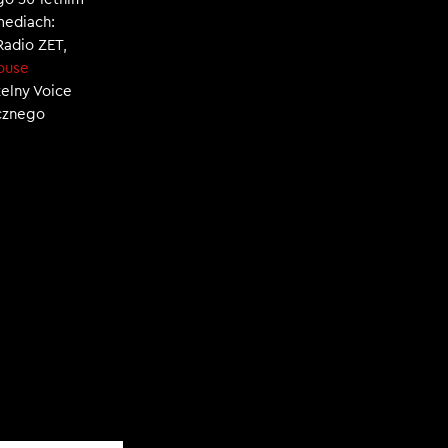
mediach:
 Radio ZET,
ouse
zelny Voice
ecznego