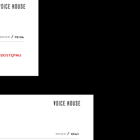
00:00
/
05:34
UDOSTĘPNIJ
00:00
/
13:41