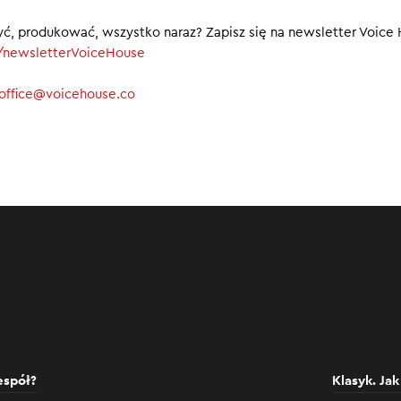
awiano, i zupełnie inny, niż przewidywano.
yć, produkować, wszystko naraz? Zapisz się na newsletter Voice
ly/newsletterVoiceHouse
office@voicehouse.co
espół?
Klasyk. Ja