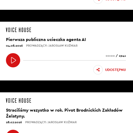
Pierwsza publiczna ucieczka agenta AI
04.08.2026
PROWADZĄCY: JAROSŁAW KUŹNIAR
00:00
/
13:41
UDOSTĘPNIJ
Straciliśmy wszystko w rok. Pivot Brodnickich Zakładów
Żelatyny.
28.07.2026
PROWADZĄCY: JAROSŁAW KUŹNIAR