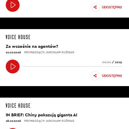
UDOSTĘPNIJ
Za wcześnie na agentów?
21.07.2026
PROWADZĄCY: JAROSŁAW KUŹNIAR
00:00
/
12:15
UDOSTĘPNIJ
IN BRIEF: Chiny pokazują giganta AI
18.07.2026
PROWADZĄCY: JAROSŁAW KUŹNIAR