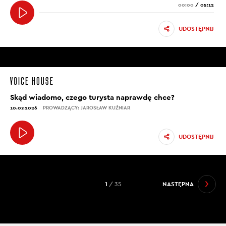
00:00
/
05:12
UDOSTĘPNIJ
Skąd wiadomo, czego turysta naprawdę chce?
10.07.2026
PROWADZĄCY: JAROSŁAW KUŹNIAR
UDOSTĘPNIJ
1
/ 35
NASTĘPNA