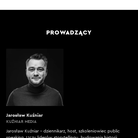
PROWADZĄCY
Jarosław Kuźniar
KUŹNIAR MEDIA
Jarosław Kuźniar – dziennikarz, host, szkoleniowiec public
speaking. Uczy liderów storytellingu, budowania historii,