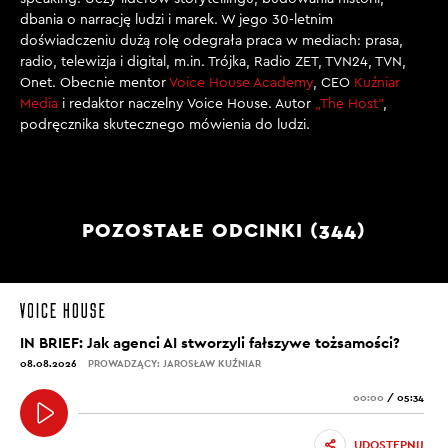
dbania o narrację ludzi i marek. W jego 30-letnim
doświadczeniu dużą rolę odegrała praca w mediach: prasa,
radio, telewizja i digital, m.in. Trójka, Radio ZET, TVN24, TVN,
Onet. Obecnie mentor
Voice House Academy
, CEO
Kuźniar
Media
i redaktor naczelny Voice House. Autor
„The Host”
,
podręcznika skutecznego mówienia do ludzi.
POZOSTAŁE ODCINKI (344)
IN BRIEF: Jak agenci AI stworzyli fałszywe tożsamości?
08.08.2026
PROWADZĄCY: JAROSŁAW KUŹNIAR
00:00
/
05:34
UDOSTĘPNIJ