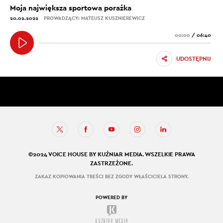
Moja największa sportowa porażka
20.02.2022
PROWADZĄCY: MATEUSZ KUSZNIEREWICZ
00:00
/
06:40
UDOSTĘPNIJ
©2024 VOICE HOUSE BY KUŹNIAR MEDIA. WSZELKIE PRAWA
ZASTRZEŻONE.
ZAKAZ KOPIOWANIA TREŚCI BEZ ZGODY WŁAŚCICIELA STRONY.
POWERED BY