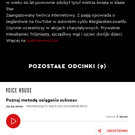
w wieku 44 lat ponownie zdobył tytuł mistrza świata w klasie
Star.
Zaangażowany twórca internetowy. Z pasją opowiada o
żeglarstwie na YouTube w autorskim cyklu #żeglarskieczwartki.
Czynnie uczestniczy w akcjach charytatywnych. Prywatnie
mieszkaniec Trójmiasta, szczęśliwy mąż i ojciec dwójki dzieci.
Więcej na
kusznierewicz.pl
POZOSTAŁE ODCINKI (9)
Poznaj metodę osiągania sukcesu
22.05.2022
PROWADZĄCY: MATEUSZ KUSZNIEREWICZ
00:00
/
20:10
UDOSTĘPNIJ