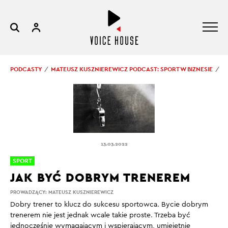
PODCASTY
MATEUSZ KUSZNIEREWICZ PODCAST: SPORT W BIZNESIE
J
13.03.2022
SPORT
JAK BYĆ DOBRYM TRENEREM
PROWADZĄCY:
MATEUSZ KUSZNIEREWICZ
Dobry trener to klucz do sukcesu sportowca. Bycie dobrym
trenerem nie jest jednak wcale takie proste. Trzeba być
jednocześnie wymagającym i wspierającym, umiejętnie