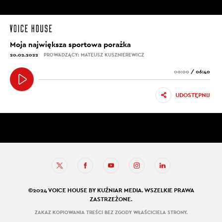
Moja największa sportowa porażka
20.02.2022
PROWADZĄCY: MATEUSZ KUSZNIEREWICZ
00:00
/
06:40
UDOSTĘPNIJ
©2024 VOICE HOUSE BY KUŹNIAR MEDIA. WSZELKIE PRAWA
ZASTRZEŻONE.
ZAKAZ KOPIOWANIA TREŚCI BEZ ZGODY WŁAŚCICIELA STRONY.