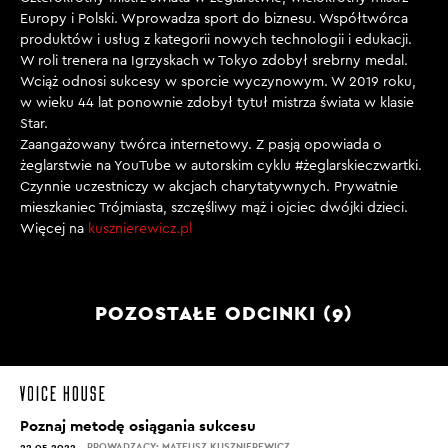
Europy i Polski. Wprowadza sport do biznesu. Współtwórca
produktów i usług z kategorii nowych technologii i edukacji.
W roli trenera na Igrzyskach w Tokyo zdobył srebrny medal.
Wciąż odnosi sukcesy w sporcie wyczynowym. W 2019 roku,
w wieku 44 lat ponownie zdobył tytuł mistrza świata w klasie
Star.
Zaangażowany twórca internetowy. Z pasją opowiada o
żeglarstwie na YouTube w autorskim cyklu #żeglarskieczwartki.
Czynnie uczestniczy w akcjach charytatywnych. Prywatnie
mieszkaniec Trójmiasta, szczęśliwy mąż i ojciec dwójki dzieci.
Więcej na
kusznierewicz.pl
POZOSTAŁE ODCINKI (9)
Poznaj metodę osiągania sukcesu
22.05.2022
PROWADZĄCY: MATEUSZ KUSZNIEREWICZ