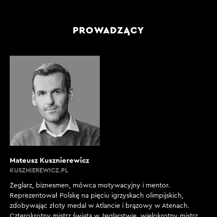
PROWADZĄCY
Mateusz Kusznierewicz
KUSZNIEREWICZ.PL
Żeglarz, biznesmen, mówca motywacyjny i mentor.
Reprezentował Polskę na pięciu igrzyskach olimpijskich,
zdobywając złoty medal w Atlancie i brązowy w Atenach.
Czterokrotny mistrz świata w żeglarstwie, wielokrotny mistrz