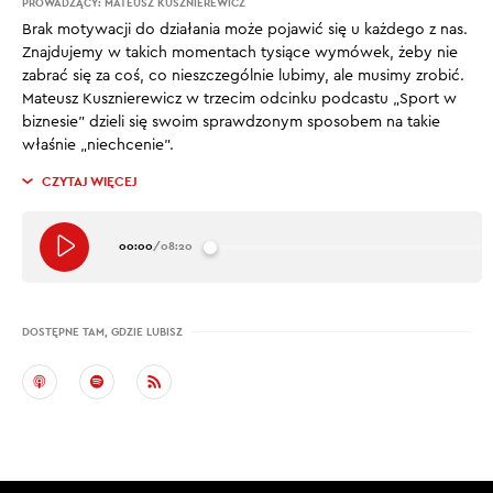
PROWADZĄCY:
MATEUSZ KUSZNIEREWICZ
Brak motywacji do działania może pojawić się u każdego z nas.
Znajdujemy w takich momentach tysiące wymówek, żeby nie
zabrać się za coś, co nieszczególnie lubimy, ale musimy zrobić.
Mateusz Kusznierewicz w trzecim odcinku podcastu „Sport w
biznesie” dzieli się swoim sprawdzonym sposobem na takie
właśnie „niechcenie”.
CZYTAJ WIĘCEJ
00:00
/
08:20
DOSTĘPNE TAM, GDZIE LUBISZ