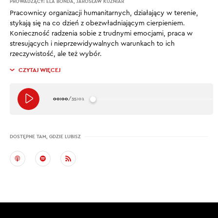
PROWADZĄCY:
ELA BONDA
,
JAROSŁAW KUŹNIAR
Pracownicy organizacji humanitarnych, działający w terenie,
stykają się na co dzień z obezwładniającym cierpieniem.
Konieczność radzenia sobie z trudnymi emocjami, praca w
stresujących i nieprzewidywalnych warunkach to ich
rzeczywistość, ale też wybór.
CZYTAJ WIĘCEJ
00:00
/
35:01
DOSTĘPNE TAM, GDZIE LUBISZ