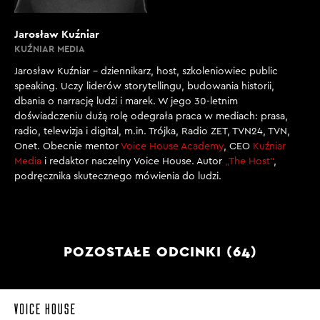
Jarosław Kuźniar
KUŹNIAR MEDIA
Jarosław Kuźniar – dziennikarz, host, szkoleniowiec public
speaking. Uczy liderów storytellingu, budowania historii,
dbania o narrację ludzi i marek. W jego 30-letnim
doświadczeniu dużą rolę odegrała praca w mediach: prasa,
radio, telewizja i digital, m.in. Trójka, Radio ZET, TVN24, TVN,
Onet. Obecnie mentor
Voice House Academy
, CEO
Kuźniar
Media
i redaktor naczelny Voice House. Autor
„The Host”
,
podręcznika skutecznego mówienia do ludzi.
POZOSTAŁE ODCINKI (64)