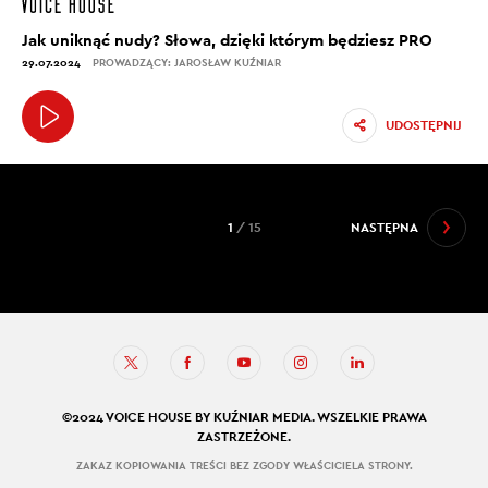
Jak uniknąć nudy? Słowa, dzięki którym będziesz PRO
29.07.2024
PROWADZĄCY: JAROSŁAW KUŹNIAR
UDOSTĘPNIJ
1
/ 15
NASTĘPNA
©2024 VOICE HOUSE BY KUŹNIAR MEDIA. WSZELKIE PRAWA
ZASTRZEŻONE.
ZAKAZ KOPIOWANIA TREŚCI BEZ ZGODY WŁAŚCICIELA STRONY.