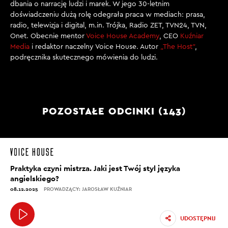
dbania o narrację ludzi i marek. W jego 30-letnim
doświadczeniu dużą rolę odegrała praca w mediach: prasa,
radio, telewizja i digital, m.in. Trójka, Radio ZET, TVN24, TVN,
Onet. Obecnie mentor
Voice House Academy
, CEO
Kuźniar
Media
i redaktor naczelny Voice House. Autor
„The Host”
,
podręcznika skutecznego mówienia do ludzi.
POZOSTAŁE ODCINKI (143)
Praktyka czyni mistrza. Jaki jest Twój styl języka
angielskiego?
08.12.2025
PROWADZĄCY: JAROSŁAW KUŹNIAR
UDOSTĘPNIJ