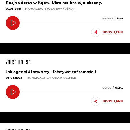
Rosja uderza w Kijów. Ukrainie brakuje obrony.
07.08.2026
PROWADZĄCY: JAROSŁAW KUŹNIAR
00:00
/
06:09
UDOSTĘPNIJ
Jak agenci AI stworzyli fałszywe tożsamości?
06.08.2026
PROWADZĄCY: JAROSŁAW KUŹNIAR
00:00
/
05:34
UDOSTĘPNIJ