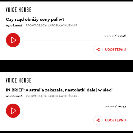
Czy rząd obniży ceny paliw?
03.08.2026
PROWADZĄCY: JAROSŁAW KUŹNIAR
00:00
/
05:46
UDOSTĘPNIJ
IN BRIEF: Australia zakazała, nastolatki dalej w sieci
01.08.2026
PROWADZĄCY: JAROSŁAW KUŹNIAR
00:00
/
04:53
UDOSTĘPNIJ