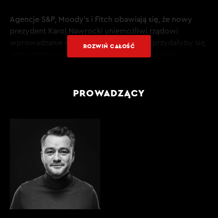
Agencje S&P, Moody’s i Fitch obawiają się, że nowy
prezydent Karol Nawrocki uniemożliwi rządowi
wprowadzanie reform. Te, po pierwsze, przydałyby się,
ROZWIŃ CAŁOŚĆ
żeby zmniejszyć deficyt fiskalny, a po drugie są
konieczne, żeby realizować kolejne kamienie milowe i
tym samym odblokowywać kolejne transze pieniędzy z
Funduszu Odbudowy.
PROWADZĄCY
Jedno i drugie może oznaczać, że Polska utknie na
kolejne lata z bardzo wysokim deficytem w sektorze
finansów publicznych. Brak reform dotyczących
sądownictwa w Polsce w kolejnych latach może z kolei
sprawić, że rynek zacznie ponownie bać się, że Bruksela
zablokuje Warszawie dostęp do części swoich
funduszy.
Dodatkowo Moody’s obawia się, że rządząca koalicja,