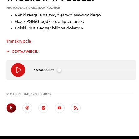
PROWADZĄCY:
JAROSŁAW KUŹNIAR
Rynki reagują na zwycięstwo Nawrockiego
Gaz z PGNiG będzie od lipca tańszy
Polski PKB sięgnął biliona dolarów
Transkrypcja
CZYTAJ WIĘCEJ
00:00
/
06:07
DOSTĘPNE TAM, GDZIE LUBISZ