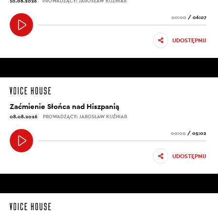
10.08.2026
PROWADZĄCY: JAROSŁAW KUŹNIAR
00:00
/
06:07
UDOSTĘPNIJ
Zaćmienie Słońca nad Hiszpanią
08.08.2026
PROWADZĄCY: JAROSŁAW KUŹNIAR
00:00
/
05:02
UDOSTĘPNIJ