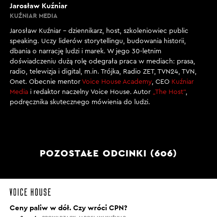
żeby utrzymać się przy władzy w wyborach w 2027
Jarosław Kuźniar
roku, będzie dalej zwiększać wydatki w celu utrzymania
KUŹNIAR MEDIA
poparcia społecznego.
Jarosław Kuźniar – dziennikarz, host, szkoleniowiec public
speaking. Uczy liderów storytellingu, budowania historii,
PRZECZYTAJ TRANSKRYPCJĘ CAŁEGO ODCINKA W
dbania o narrację ludzi i marek. W jego 30-letnim
KLUBIE
doświadczeniu dużą rolę odegrała praca w mediach: prasa,
radio, telewizja i digital, m.in. Trójka, Radio ZET, TVN24, TVN,
Onet. Obecnie mentor
Voice House Academy
, CEO
Kuźniar
Media
i redaktor naczelny Voice House. Autor
„The Host”
,
podręcznika skutecznego mówienia do ludzi.
POZOSTAŁE ODCINKI (606)
Ceny paliw w dół. Czy wróci CPN?