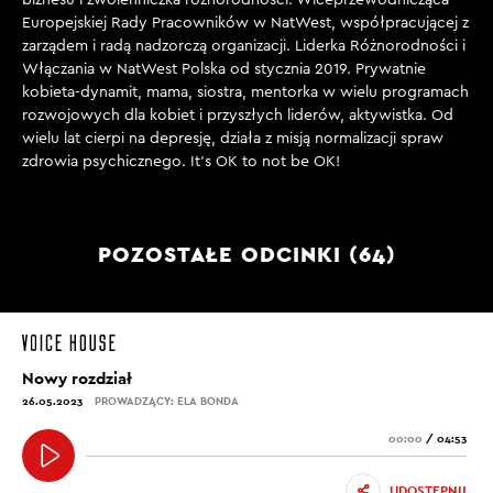
Europejskiej Rady Pracowników w NatWest, współpracującej z
zarządem i radą nadzorczą organizacji. Liderka Różnorodności i
Włączania w NatWest Polska od stycznia 2019. Prywatnie
kobieta-dynamit, mama, siostra, mentorka w wielu programach
rozwojowych dla kobiet i przyszłych liderów, aktywistka. Od
wielu lat cierpi na depresję, działa z misją normalizacji spraw
zdrowia psychicznego. It’s OK to not be OK!
POZOSTAŁE ODCINKI (64)
Nowy rozdział
26.05.2023
PROWADZĄCY: ELA BONDA
00:00
/
04:53
UDOSTĘPNIJ