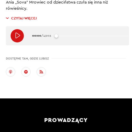
Ania „Sova” Mrowiec od dzieciństwa czuła się inna niż
rówieśnicy.
CZYTAJ WIĘCEJ
00:00
/
43:03
DOSTĘPNE TAM, GDZIE LUBISZ
PROWADZĄCY