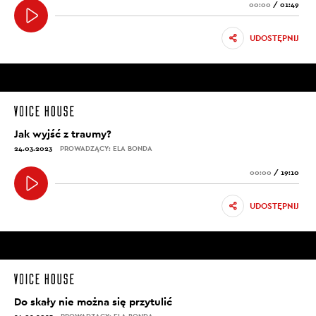
00:00
/
01:49
UDOSTĘPNIJ
Jak wyjść z traumy?
24.03.2023
PROWADZĄCY: ELA BONDA
00:00
/
19:10
UDOSTĘPNIJ
Do skały nie można się przytulić