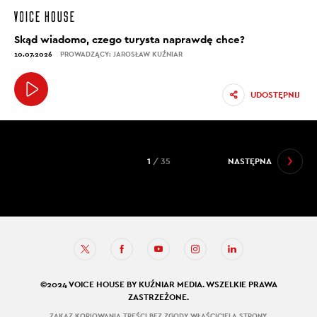
Skąd wiadomo, czego turysta naprawdę chce?
10.07.2026
PROWADZĄCY: JAROSŁAW KUŹNIAR
UDOSTĘPNIJ
1
/ 35
NASTĘPNA
©2024 VOICE HOUSE BY KUŹNIAR MEDIA. WSZELKIE PRAWA
ZASTRZEŻONE.
ZAKAZ KOPIOWANIA TREŚCI BEZ ZGODY WŁAŚCICIELA STRONY.