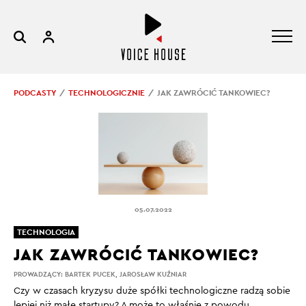
PODCASTY
TECHNOLOGICZNIE
JAK ZAWRÓCIĆ TANKOWIEC?
05.07.2022
TECHNOLOGIA
JAK ZAWRÓCIĆ TANKOWIEC?
PROWADZĄCY:
BARTEK PUCEK
,
JAROSŁAW KUŹNIAR
Czy w czasach kryzysu duże spółki technologiczne radzą sobie
lepiej niż małe startupy? A może to właśnie z powodu