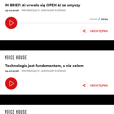
IN BRIEF: AI urwało się OPEN AI ze smyczy
25.07.2026
PROWADZĄCY: JAROSŁAW KUŹNIAR
00:00
/
05:54
UDOSTĘPNIJ
Technologia jest fundamentem, a nie celem
24.07.2026
PROWADZĄCY: JAROSŁAW KUŹNIAR
UDOSTĘPNIJ