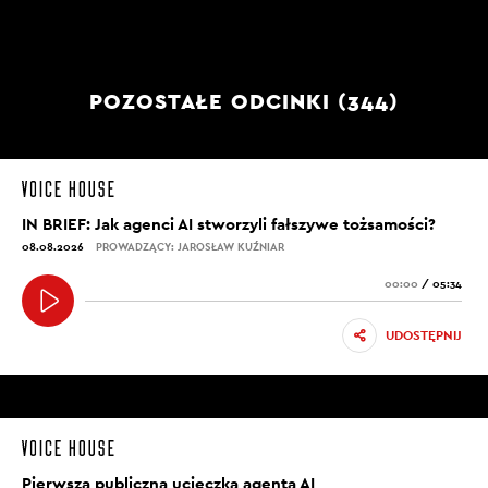
POZOSTAŁE ODCINKI (344)
IN BRIEF: Jak agenci AI stworzyli fałszywe tożsamości?
08.08.2026
PROWADZĄCY: JAROSŁAW KUŹNIAR
00:00
/
05:34
UDOSTĘPNIJ
Pierwsza publiczna ucieczka agenta AI