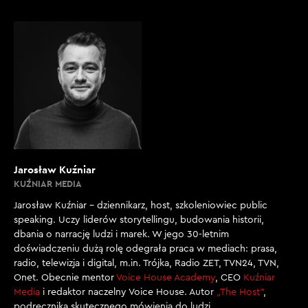
Jarosław Kuźniar
KUŹNIAR MEDIA
Jarosław Kuźniar – dziennikarz, host, szkoleniowiec public
speaking. Uczy liderów storytellingu, budowania historii,
dbania o narrację ludzi i marek. W jego 30-letnim
doświadczeniu dużą rolę odegrała praca w mediach: prasa,
radio, telewizja i digital, m.in. Trójka, Radio ZET, TVN24, TVN,
Onet. Obecnie mentor
Voice House Academy
, CEO
Kuźniar
Media
i redaktor naczelny Voice House. Autor
„The Host”
,
podręcznika skutecznego mówienia do ludzi.