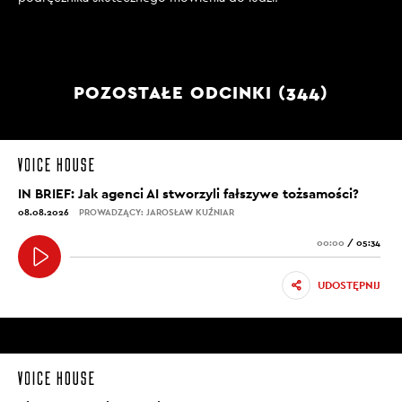
POZOSTAŁE ODCINKI (344)
IN BRIEF: Jak agenci AI stworzyli fałszywe tożsamości?
08.08.2026
PROWADZĄCY: JAROSŁAW KUŹNIAR
00:00
/
05:34
UDOSTĘPNIJ