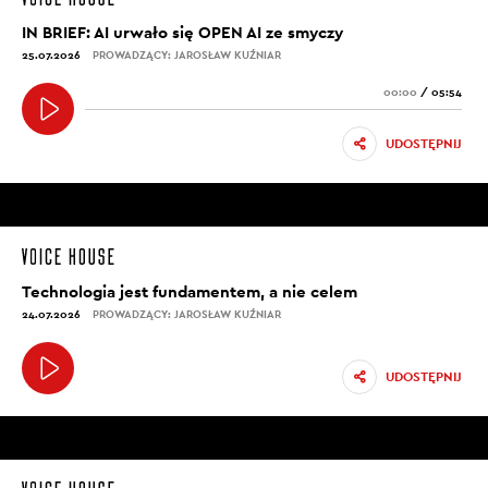
IN BRIEF: AI urwało się OPEN AI ze smyczy
25.07.2026
PROWADZĄCY: JAROSŁAW KUŹNIAR
00:00
/
05:54
UDOSTĘPNIJ
Technologia jest fundamentem, a nie celem
24.07.2026
PROWADZĄCY: JAROSŁAW KUŹNIAR
UDOSTĘPNIJ