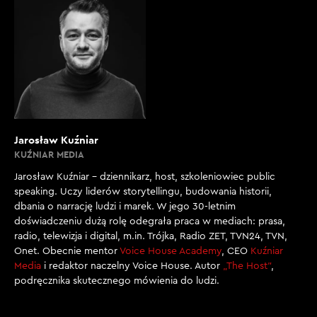
Jarosław Kuźniar
KUŹNIAR MEDIA
Jarosław Kuźniar – dziennikarz, host, szkoleniowiec public
speaking. Uczy liderów storytellingu, budowania historii,
dbania o narrację ludzi i marek. W jego 30-letnim
doświadczeniu dużą rolę odegrała praca w mediach: prasa,
radio, telewizja i digital, m.in. Trójka, Radio ZET, TVN24, TVN,
Onet. Obecnie mentor
Voice House Academy
, CEO
Kuźniar
Media
i redaktor naczelny Voice House. Autor
„The Host”
,
podręcznika skutecznego mówienia do ludzi.