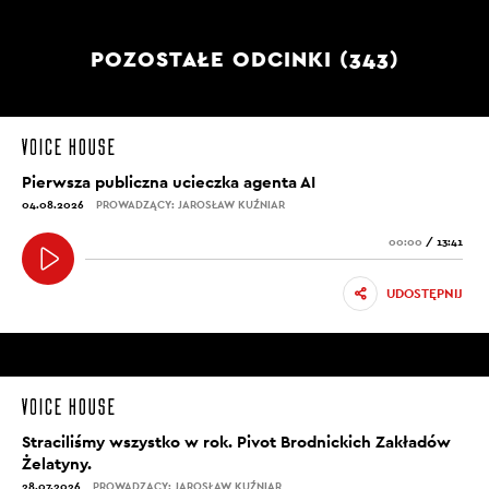
POZOSTAŁE ODCINKI (343)
Pierwsza publiczna ucieczka agenta AI
04.08.2026
PROWADZĄCY: JAROSŁAW KUŹNIAR
00:00
/
13:41
UDOSTĘPNIJ
Straciliśmy wszystko w rok. Pivot Brodnickich Zakładów
Żelatyny.
28.07.2026
PROWADZĄCY: JAROSŁAW KUŹNIAR