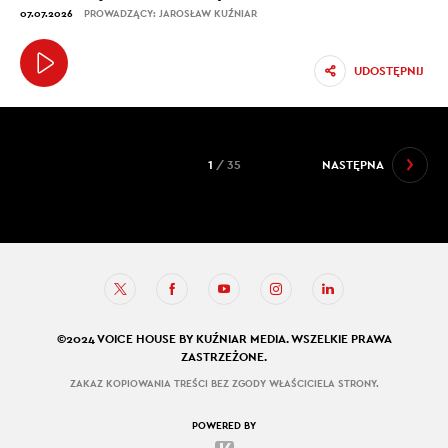
07.07.2026
PROWADZĄCY: JAROSŁAW KUŹNIAR
UDOSTĘPNIJ
1
/ 35
NASTĘPNA
©2024 VOICE HOUSE BY KUŹNIAR MEDIA. WSZELKIE PRAWA
ZASTRZEŻONE.
ZAKAZ KOPIOWANIA TREŚCI BEZ ZGODY WŁAŚCICIELA STRONY.
POWERED BY