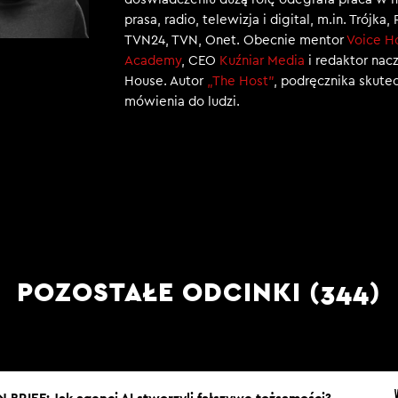
prasa, radio, telewizja i digital, m.in. Trójka,
TVN24, TVN, Onet. Obecnie mentor
Voice H
Academy
, CEO
Kuźniar Media
i redaktor nac
House. Autor
„The Host”
, podręcznika skut
mówienia do ludzi.
POZOSTAŁE ODCINKI (344)
IN BRIEF: Jak agenci AI stworzyli fałszywe tożsamości?