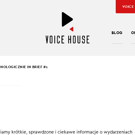
VOICE
BLOG
O
NOLOGICZNIE IN BRIEF #1
SŁAW KUŹNIAR
NOLOGICZNIE IN BRIE
cinku Technologicznie in Brief:
wiamy krótkie, sprawdzone i ciekawe informacje o wydarzeniach