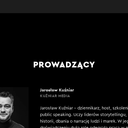
PROWADZĄCY
Jarosław Kuźniar
KUŹNIAR MEDIA
Jarosław Kuźniar – dziennikarz, host, szkole
public speaking. Uczy liderów storytellingu
historii, dbania o narrację ludzi i marek. W j
doświadczeniu dużą rolę odegrała praca w 