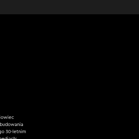
niowiec
, budowania
ego 30-letnim
mediach: