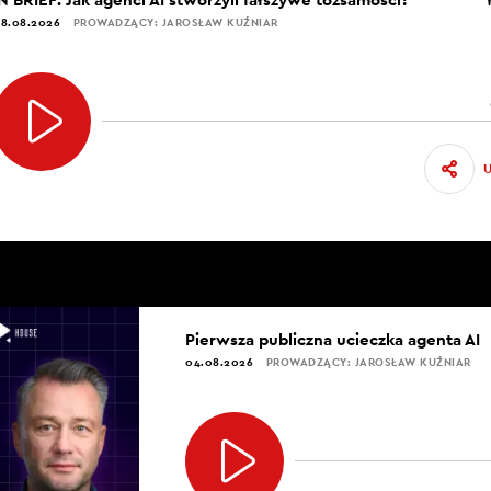
8.08.2026
PROWADZĄCY: JAROSŁAW KUŹNIAR
Pierwsza publiczna ucieczka agenta AI
04.08.2026
PROWADZĄCY: JAROSŁAW KUŹNIAR