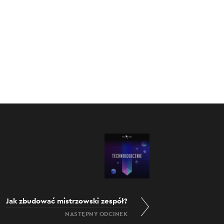
09.01.2024
h
:00
/
03:50
Jak zbudować mistrzowski zespół?
NASTĘPNY ODCINEK