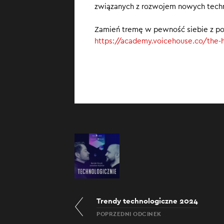
związanych z rozwojem nowych techn
czy telefon
OpenAI rus
Zamień tremę w pewność siebie z po
New York Ti
https://academy.voicehouse.co/the-
gigantów?
Trendy technologiczne 2024
POPRZEDNI ODCINEK