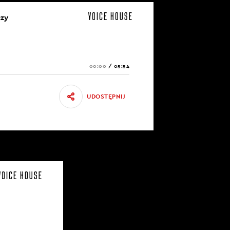
czy
00:00
/
05:54
UDOSTĘPNIJ