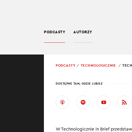
PODCASTY
AUTORZY
TECHNOLOGIA
POWRÓT
PODCASTY
TECHNOLOGICZNIE
TECH
PROWADZĄCY:
JARO
DOSTĘPNE TAM, GDZIE LUBISZ
TECH
#1
W najnowszym od
W Technologicznie in Brief przedsta