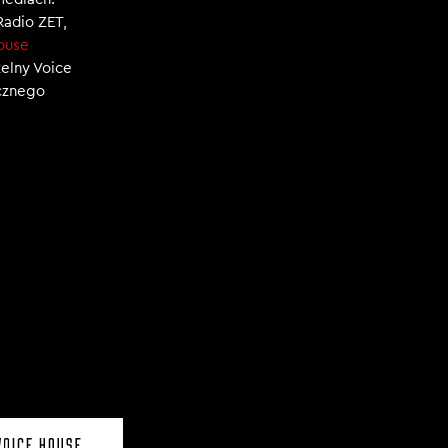
 Radio ZET,
ouse
zelny Voice
ecznego