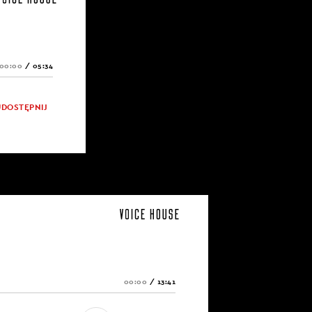
00:00
/
05:34
UDOSTĘPNIJ
00:00
/
13:41