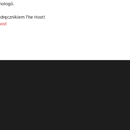
ologii.
y będą miały nieograniczony zasięg?
za z własnym sklepem
dręcznikiem The Host!
mes pozywa OpenAI i Microsoft, czego żąda od technologicznyc
host
00