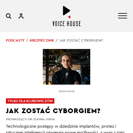
PODCASTY
#BEZPIECZNIK
JAK ZOSTAĆ CYBORGIEM?
23.02.2023
TYLKO DLA KLUBOWICZÓW
JAK ZOSTAĆ CYBORGIEM?
PROWADZĄCY:
DR JOANNA JURGA
Technologiczne postępy w dziedzinie implantów, protez i
sztucznej inteligencji otwierają nowe możliwości, a wraz z nimi