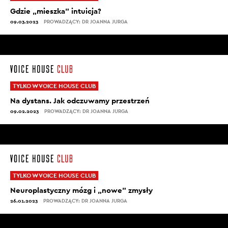
Gdzie „mieszka” intuicja?
09.03.2023
PROWADZĄCY: DR JOANNA JURGA
TYLKO W VOICE HOUSE CLUB
Na dystans. Jak odczuwamy przestrzeń
09.02.2023
PROWADZĄCY: DR JOANNA JURGA
TYLKO W VOICE HOUSE CLUB
Neuroplastyczny mózg i „nowe” zmysły
26.01.2023
PROWADZĄCY: DR JOANNA JURGA