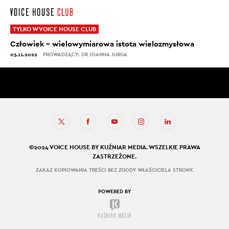
TYLKO W VOICE HOUSE CLUB
Człowiek – wielowymiarowa istota wielozmysłowa
03.11.2022
PROWADZĄCY: DR JOANNA JURGA
©2024 VOICE HOUSE BY KUŹNIAR MEDIA. WSZELKIE PRAWA
ZASTRZEŻONE.
ZAKAZ KOPIOWANIA TREŚCI BEZ ZGODY WŁAŚCICIELA STRONY.
POWERED BY