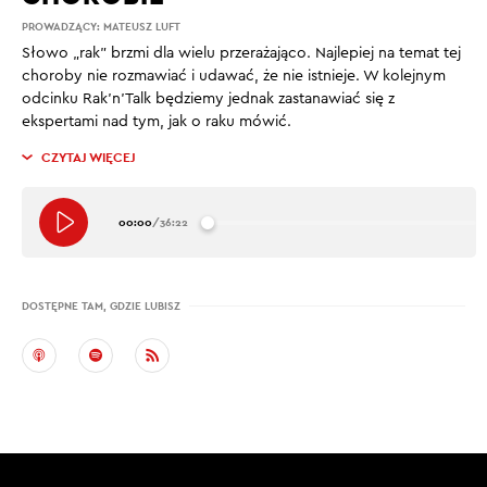
PROWADZĄCY:
MATEUSZ LUFT
Słowo „rak” brzmi dla wielu przerażająco. Najlepiej na temat tej
choroby nie rozmawiać i udawać, że nie istnieje. W kolejnym
odcinku Rak’n’Talk będziemy jednak zastanawiać się z
ekspertami nad tym, jak o raku mówić.
CZYTAJ WIĘCEJ
00:00
/
36:22
DOSTĘPNE TAM, GDZIE LUBISZ