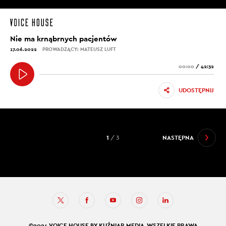
Nie ma krnąbrnych pacjentów
17.06.2022
PROWADZĄCY: MATEUSZ LUFT
00:00
/
42:32
UDOSTĘPNIJ
1
/ 3
NASTĘPNA
©2024 VOICE HOUSE BY KUŹNIAR MEDIA. WSZELKIE PRAWA