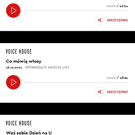
00:00
/
42:54
UDOSTĘPNIJ
Co mówią włosy
16.12.2022
PROWADZĄCY: MATEUSZ LUFT
00:00
/
48:34
UDOSTĘPNIJ
Weź sobie Dzień na U