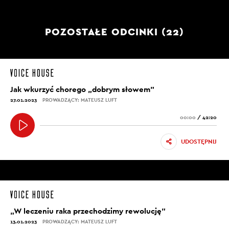
POZOSTAŁE ODCINKI (22)
Jak wkurzyć chorego „dobrym słowem”
27.01.2023
PROWADZĄCY: MATEUSZ LUFT
00:00
/
42:20
UDOSTĘPNIJ
„W leczeniu raka przechodzimy rewolucję”
13.01.2023
PROWADZĄCY: MATEUSZ LUFT