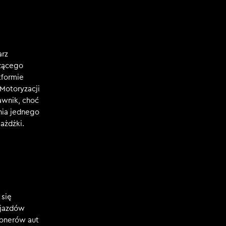
arz
czącego
tformie
Motoryzacji
awnik, choć
nia jednego
ażdżki.
 się
ojazdów
jonerów aut