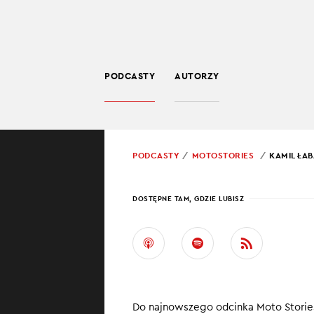
PODCASTY
AUTORZY
LIFESTYLE
POWRÓT
PODCASTY
MOTOSTORIES
KAMIL ŁA
PROWADZĄCY:
KACP
DOSTĘPNE TAM, GDZIE LUBISZ
KAMI
PROJ
PRAC
Do najnowszego odcinka Moto Stories