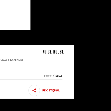
ŁUKASZ KAMIŃSKI
00:00
/
18:48
UDOSTĘPNIJ