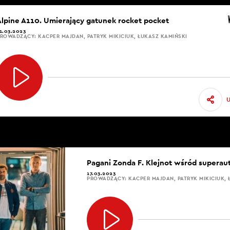
Alpine A110. Umierający gatunek rocket pocket
1.03.2023
ROWADZĄCY: KACPER MAJDAN, PATRYK MIKICIUK, ŁUKASZ KAMIŃSKI
Pagani Zonda F. Klejnot wśród supera
17.03.2023
PROWADZĄCY: KACPER MAJDAN, PATRYK MIKICIUK, 