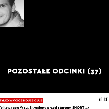
POZOSTAŁE ODCINKI (37)
TYLKO W VOICE HOUSE CLUB
Volkswagen W12. Skreślony przed startem SHORT #3