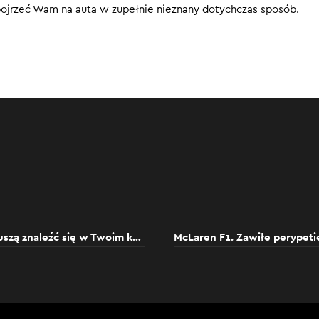
ojrzeć Wam na auta w zupełnie nieznany dotychczas sposób.
 rodzima motoryzacja właściwie nie istnieje, ale Polacy w świe
mają się bardzo dobrze. Projektantem Jaguara był Tadeusz Jelec, 
i poznaliście już Piotra Krzemińskiego, pracującego z topowymi
0
Motoryzacyjne wydarzenia, które muszą znaleźć się w Twoim kalendarzu