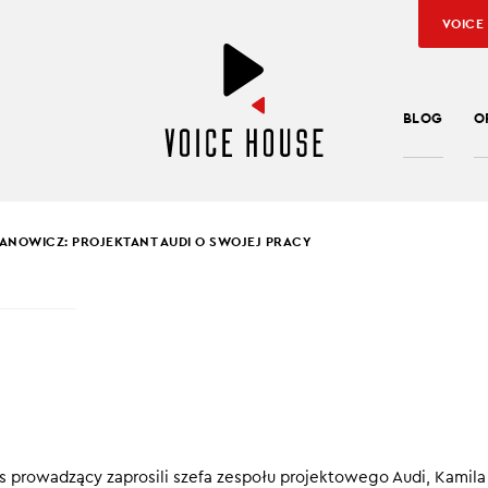
VOICE
BLOG
O
BANOWICZ: PROJEKTANT AUDI O SWOJEJ PRACY
ER MAJDAN
,
PATRYK MIKICIUK
,
ŁUKASZ KAMIŃSKI
L ŁABANOWICZ:
EKTANT AUDI O SWOJE
Y
 prowadzący zaprosili szefa zespołu projektowego Audi, Kamila