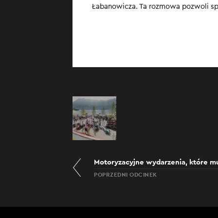
Łabanowicza. Ta rozmowa pozwoli sp
Wprawdzie nasza
czterech kółek 
audycji z gośćm
F1.
POPRZEDNI ODCINEK