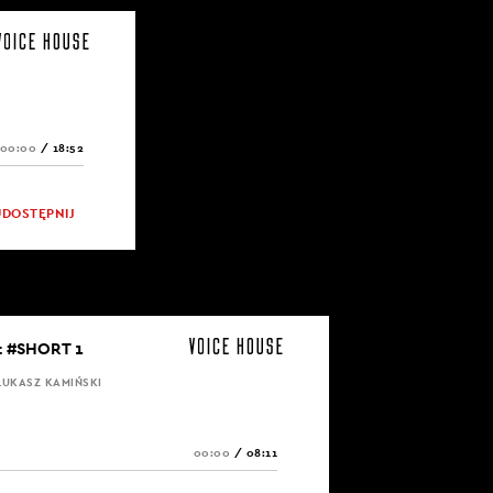
00:00
/
18:52
UDOSTĘPNIJ
ut #SHORT 1
ŁUKASZ KAMIŃSKI
00:00
/
08:11