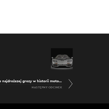
cie
19.12.2021
a w serii
 teamami
0:00
/
53:51
McLaren F1. Zawiłe perypetie najdroższej grozy w historii motoryzacji
NASTĘPNY ODCINEK