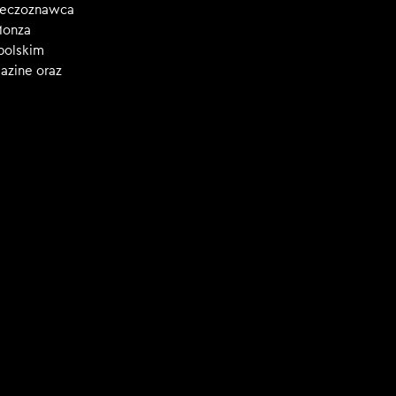
rzeczoznawca
Monza
polskim
azine oraz