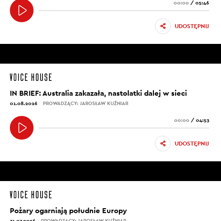
00:00
/
05:46
UDOSTĘPNIJ
IN BRIEF: Australia zakazała, nastolatki dalej w sieci
01.08.2026
PROWADZĄCY: JAROSŁAW KUŹNIAR
00:00
/
04:53
UDOSTĘPNIJ
Pożary ogarniają południe Europy
31.07.2026
PROWADZĄCY: JAROSŁAW KUŹNIAR