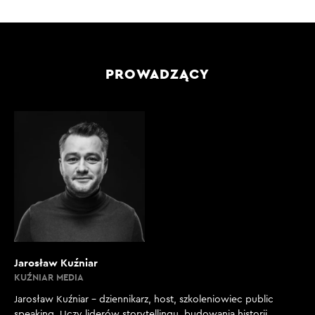
PROWADZĄCY
Jarosław Kuźniar
KUŹNIAR MEDIA
Jarosław Kuźniar – dziennikarz, host, szkoleniowiec public
speaking. Uczy liderów storytellingu, budowania historii,