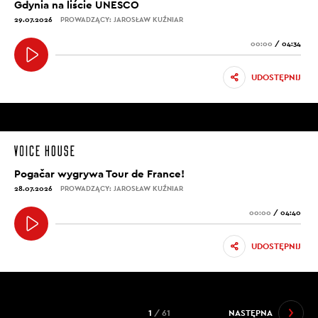
Gdynia na liście UNESCO
29.07.2026
PROWADZĄCY: JAROSŁAW KUŹNIAR
00:00
/
04:34
UDOSTĘPNIJ
Pogačar wygrywa Tour de France!
28.07.2026
PROWADZĄCY: JAROSŁAW KUŹNIAR
00:00
/
04:40
UDOSTĘPNIJ
1
/ 61
NASTĘPNA