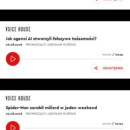
Jak agenci AI stworzyli fałszywe tożsamości?
06.08.2026
PROWADZĄCY: JAROSŁAW KUŹNIAR
00:00
/
05:34
UDOSTĘPNIJ
Spider-Man zarobił miliard w jeden weekend
05.08.2026
PROWADZĄCY: JAROSŁAW KUŹNIAR
00:00
/
04:54