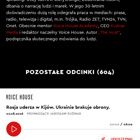
dbania o narrację ludzi i marek. W jego 30-letnim
doświadczeniu dużą rolę odegrała praca w mediach: prasa,
radio, telewizja i digital, m.in. Trójka, Radio ZET, TVN24, TVN,
Onet. Obecnie mentor
Voice House Academy
, CEO
Kuźniar
Media
i redaktor naczelny Voice House. Autor
„The Host”
,
podręcznika skutecznego mówienia do ludzi.
POZOSTAŁE ODCINKI (604)
Rosja uderza w Kijów. Ukrainie brakuje obrony.
07.08.2026
PROWADZĄCY: JAROSŁAW KUŹNIAR
00:00
/
06:09
UDOSTĘPNIJ