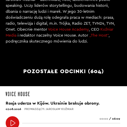
speaking. Uczy liderów storytellingu, budowania historii,
dbania o narrację ludzi i marek. W jego 30-letnim
doświadczeniu dużą rolę odegrała praca w mediach: prasa,
radio, telewizja i digital, m.in. Trójka, Radio ZET, TVN24, TVN,
Onet. Obecnie mentor
Voice House Academy
, CEO
Kuźniar
Media
i redaktor naczelny Voice House. Autor
„The Host”
,
podręcznika skutecznego mówienia do ludzi.
POZOSTAŁE ODCINKI (604)
Rosja uderza w Kijów. Ukrainie brakuje obrony.
07.08.2026
PROWADZĄCY: JAROSŁAW KUŹNIAR
00:00
/
06:09