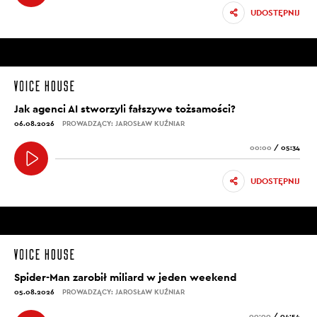
UDOSTĘPNIJ
Jak agenci AI stworzyli fałszywe tożsamości?
06.08.2026
PROWADZĄCY: JAROSŁAW KUŹNIAR
00:00
/
05:34
UDOSTĘPNIJ
Spider-Man zarobił miliard w jeden weekend
05.08.2026
PROWADZĄCY: JAROSŁAW KUŹNIAR
00:00
/
04:54