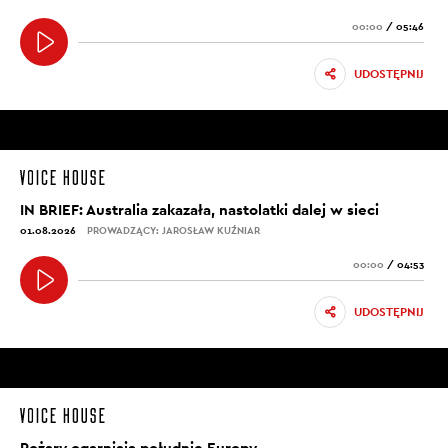
00:00
/
05:46
UDOSTĘPNIJ
IN BRIEF: Australia zakazała, nastolatki dalej w sieci
01.08.2026
PROWADZĄCY: JAROSŁAW KUŹNIAR
00:00
/
04:53
UDOSTĘPNIJ
Pożary ogarniają południe Europy