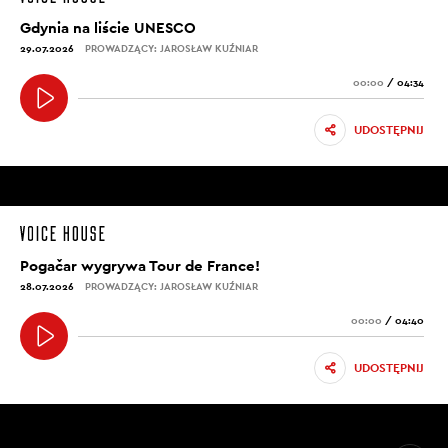
Gdynia na liście UNESCO
29.07.2026
PROWADZĄCY: JAROSŁAW KUŹNIAR
00:00
/
04:34
UDOSTĘPNIJ
Pogačar wygrywa Tour de France!
28.07.2026
PROWADZĄCY: JAROSŁAW KUŹNIAR
00:00
/
04:40
UDOSTĘPNIJ