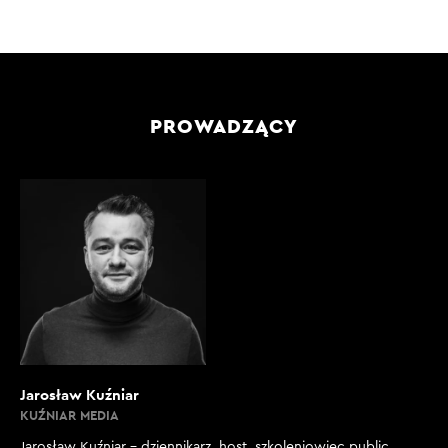
PROWADZĄCY
Jarosław Kuźniar
KUŹNIAR MEDIA
Jarosław Kuźniar – dziennikarz, host, szkoleniowiec public